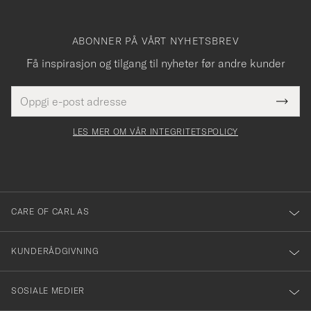
ABONNER PÅ VÅRT NYHETSBREV
Få inspirasjon og tilgang til nyheter før andre kunder
E-
Tack
Dette
postadresse
Submi
för
felt
Newsl
må
Form
LES MER OM VÅR INTEGRITETSPOLICY
att
fylles
du
i
anmälde
dig
till
CARE OF CARL AS
vårt
nyhetsbrev!
KUNDERÅDGIVNING
SOSIALE MEDIER