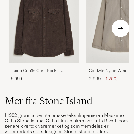
Jacob Cohën Cord Pocket
Goldwin Nylon Wind Shi
Overshirt Brown
Beige
Ordinær pris
Nedsatt pris
5 999,-
2 999,-
1 200,-
Mer fra Stone Island
I 1982 grunnla den italienske tekstilingeniøren Massimo
Ostis
Stone Island
. Ostis fikk selskap av Carlo Rivetti som
senere overtok varemerket og som fremdeles er
varemerkets sjefsdesigner. Stone Island er sterkt