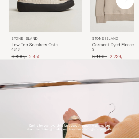
STONE ISLAND
STONE ISLAND
Low Top Sneakers Oats
Garment Dyed Fleece S
42
43
S
Desert
Ordinær pris
Nedsatt pris
Ordinær pris
Nedsatt pris
4 899,-
2 450,-
3 199,-
2 239,-