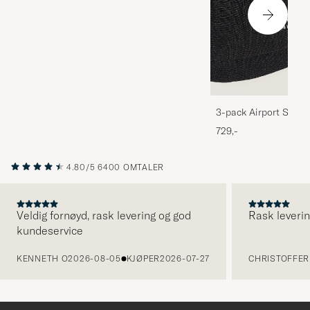
3-pack Airport Socks
Melange
729,-
4.80/5
6400 OMTALER
Veldig fornøyd, rask levering og god
Rask leverin
kundeservice
FORRIGE
KENNETH O
2026-08-05
KJØPER
2026-07-27
CHRISTOFFER 