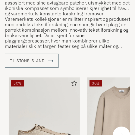
assosiert med sine avtagbare patcher, utsmykket med det
ikoniske kompasset som symboliserer kjærlighet til havet
og varemerkets konstante forskning fremover.
Varemerkets kolleksjoner er militærinspirert og produsert
med endeløs tekstilforskning, noe som gir hvert plagg en
perfekt kombinasjon mellom innovativ tekstilforskning og
brukervennlighet. De er kjent for sine
plaggfargeprosesser, hvor man kombinerer ulike
materialer slik at fargen fester seg på ulike måter og
dermed får en unik karakter.
TIL STONE ISLAND
50%
30%