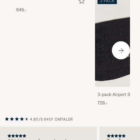
3-PACK
649,-
3-pack Airport Socks
Melange
729,-
4.80/5
6401 OMTALER