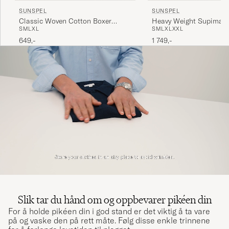
SUNSPEL
SUNSPEL
Classic Woven Cotton Boxer
Heavy Weight Supima 
S
M
L
XL
S
M
L
XL
XXL
Shorts White
Long Sleeve T-Shirt Whi
649,-
1 749,-
Slik tar du hånd om og oppbevarer pikéen din
For å holde pikéen din i god stand er det viktig å ta vare
på og vaske den på rett måte. Følg disse enkle trinnene