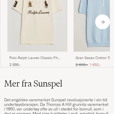
Polo Ralph Lauren Classic Fit
Gran Sasso Cotton Tex
Team Polo Guide Cream
Knitted Polo Light Blue
Ordinær pris
Nedsatt pris
2 699,-
2 899,-
1 450,-
Mer fra Sunspel
Det engelske varemerket Sunspel revolusjonerte i sin tid
undertøysbransjen. Da Thomas A Hill grunnla varemerket
i 1860, var undertøy ofte av ull i stedet for bomull, som i
dag er normen. Med sine kvaliteter i myk, egyptisk bomull