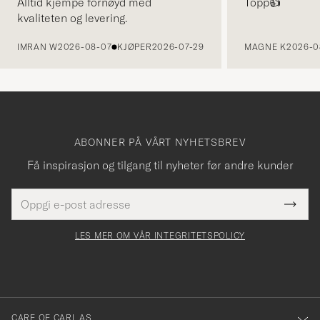
Alltid kjempe fornøyd med
Topp👍
kvaliteten og levering.
FORRIGE
IMRAN W
2026-08-07
KJØPER
2026-07-29
MAGNE K
2026-0
ABONNER PÅ VÅRT NYHETSBREV
Få inspirasjon og tilgang til nyheter før andre kunder
E-
Tack
Dette
postadresse
Submi
för
felt
Newsl
må
Form
LES MER OM VÅR INTEGRITETSPOLICY
att
fylles
du
i
anmälde
dig
till
CARE OF CARL AS