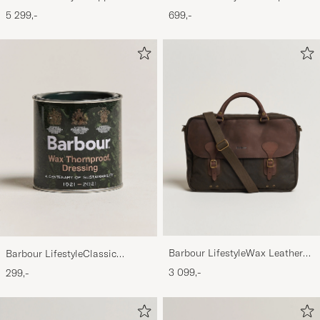
Black
Cap Olive
5 299,-
699,-
Barbour LifestyleWax Leather
Barbour LifestyleClassic
Briefcase Olive
Thornproof Dressing
3 099,-
299,-