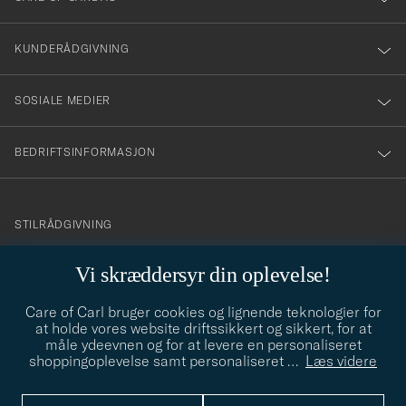
vårt
nyhetsbrev!
KUNDERÅDGIVNING
SOSIALE MEDIER
BEDRIFTSINFORMASJON
info@careofcarl.no
STILRÅDGIVNING
Behøver du hjelp til å finne din personlige stil? Vi hjelper deg
Vi skræddersyr din oplevelse!
gjerne!
Care of Carl bruger cookies og lignende teknologier for
STILRÅDGIVNING
at holde vores website driftssikkert og sikkert, for at
måle ydeevnen og for at levere en personaliseret
shoppingoplevelse samt personaliseret
…
Læs videre
© Care of Carl 2026