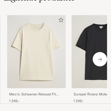
Otrolig kvalitet på dessa tröjor. Värda varenda
krona.
JOHAN S
KJØPTE PÅ CAREOFCARL.SE
Klassiker som passer til alt og holder i vask
JAN H
KJØPTE PÅ CAREOFCARL.NO
En mycket skön sommar T-shirt, bra kvalitet!
ULF L
KJØPTE PÅ CAREOFCARL.SE
Merz b. Schwanen Relaxed Fit
Sunspel Riviera Midweig
Loopwheeled T-Shirt Nature
Black
1 249,-
1 249,-