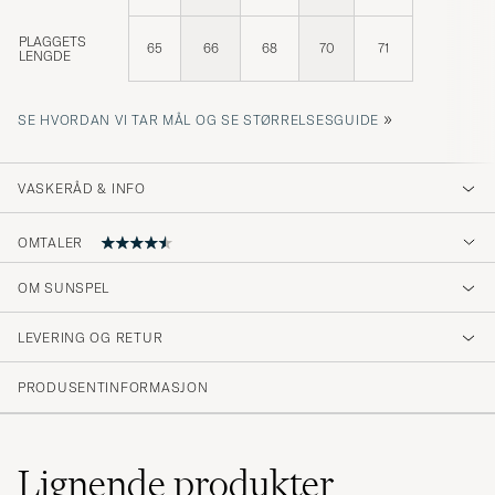
PLAGGETS
65
66
68
70
71
LENGDE
»
SE HVORDAN VI TAR MÅL OG SE STØRRELSESGUIDE
VASKERÅD & INFO
OMTALER
OM SUNSPEL
Material und Sitz sind topp
LEVERING OG RETUR
PETER P
KJØPTE PÅ CAREOFCARL.DE
PRODUSENTINFORMASJON
Perfekt
Lignende
produkter
MATHIAS W
KJØPTE PÅ CAREOFCARL.SE