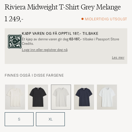
Riviera Midweight T-Shirt Grey Melange
1 249,-
MIDLERTIDIG UTSOLGT
KJØP VAREN OG FÅ OPPTIL
187,-
TILBAKE
Et kjøp av denne varen gir deg
62-187,-
tilbake i Passport Store
Credits.
Logg inn eller registrer deg nå
Les mer
FINNES OGSÅ I DISSE FARGENE
S
XL