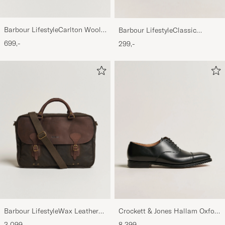
Barbour LifestyleCarlton Wool
Barbour LifestyleClassic
BeanieMid Brown
Thornproof Dressing
699,-
299,-
Barbour LifestyleWax Leather
Crockett & Jones Hallam Oxford
Briefcase Olive
Black Calf
3 099,-
8 399,-