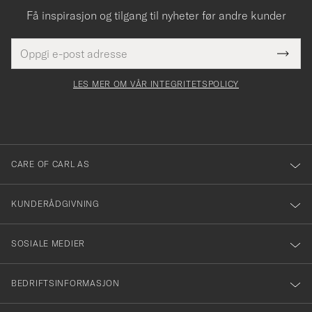
Få inspirasjon og tilgang til nyheter før andre kunder
E-
Tack
Dette
postadresse
Submi
för
felt
Newsl
må
Form
LES MER OM VÅR INTEGRITETSPOLICY
att
fylles
du
i
anmälde
dig
till
CARE OF CARL AS
vårt
nyhetsbrev!
KUNDERÅDGIVNING
SOSIALE MEDIER
BEDRIFTSINFORMASJON