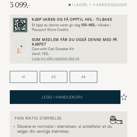
3 099,-
I LAGER, 1-4 ARBEIDSDAGER
KJØP VAREN OG FÅ OPPTIL
465,-
TILBAKE
Et kjøp av denne varen gir deg
155-465,-
tilbake i
Passport Store Credits.
SOM MEDLEM FÅR DU OGSÅ DENNE MED PÅ
KJØPET
Care with Carl Sneaker Kit
Verdi: 159,-
Logg inn eller registrer deg nå
41
43
44
LEGG I HANDLEKURV
FINN RIKTIG STØRRELSE
Skoene er normale i størrelsen, vi anbefaler at du
velger din vanlige størrelse.