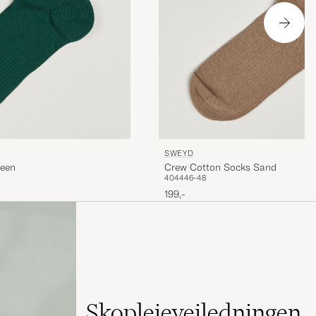
SWEYD
reen
Crew Cotton Socks Sand
40
44
46-48
199,-
Skopleieveiledningen