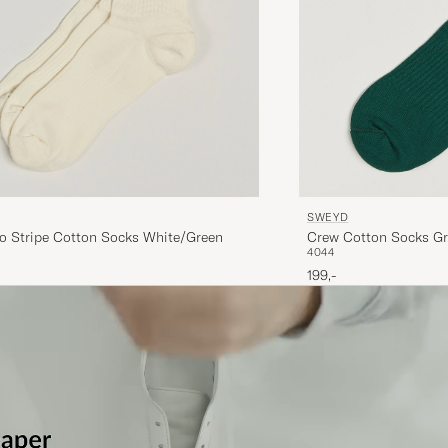
SWEYD
o Stripe Cotton Socks White/Green
Crew Cotton Socks G
40
44
199,-