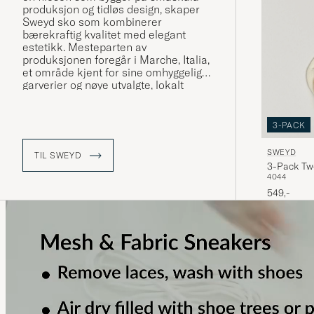
produksjon og tidløs design, skaper
Sweyd sko som kombinerer
bærekraftig kvalitet med elegant
estetikk. Mesteparten av
produksjonen foregår i Marche, Italia,
et område kjent for sine omhyggelige
garverier og nøye utvalgte, lokalt
produserte materialer. I tillegg
produseres sokkene med samme
høye kvalitetsstandard i Sverige, noe
3-PACK
som ytterligere understreker merkets
engasjement for håndverk og
SWEYD
TIL SWEYD
bærekraft.
3-Pack Tw
40
44
549,-