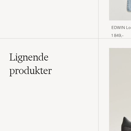
EDWIN Loo
1 849,-
Lignende
produkter