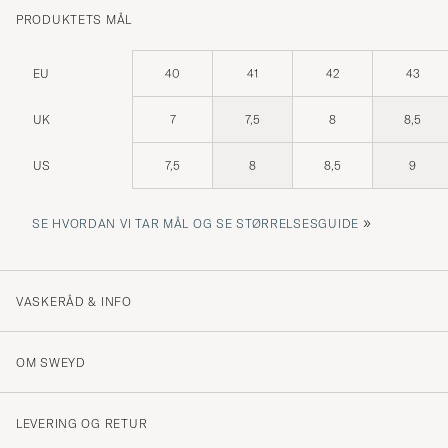
PRODUKTETS MÅL
EU
40
41
42
43
UK
7
7,5
8
8,5
US
7,5
8
8,5
9
»
SE HVORDAN VI TAR MÅL OG SE STØRRELSESGUIDE
VASKERÅD & INFO
OM SWEYD
LEVERING OG RETUR