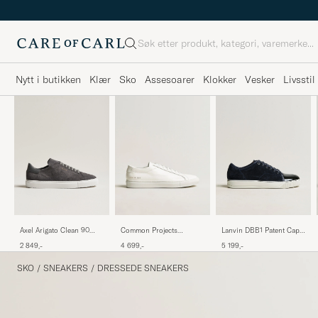
Søk
Nytt i butikken
Klær
Sko
Assesoarer
Klokker
Vesker
Livsstil
Axel Arigato Clean 90
Lanvin DBB1 Patent Cap
Common Projects
Suede Sneaker Dark Grey
Toe Sneaker Navy
Original Achilles Sneaker
2 849,-
5 199,-
4 699,-
White
SKO
/
SNEAKERS
/
DRESSEDE SNEAKERS