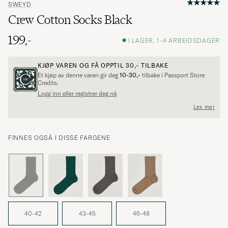
SWEYD
Crew Cotton Socks Black
199,-
I LAGER, 1-4 ARBEIDSDAGER
KJØP VAREN OG FÅ OPPTIL
30,-
TILBAKE
Et kjøp av denne varen gir deg
10-30,-
tilbake i Passport Store
Credits.
Logg inn eller registrer deg nå
Les mer
FINNES OGSÅ I DISSE FARGENE
40-42
43-45
46-48