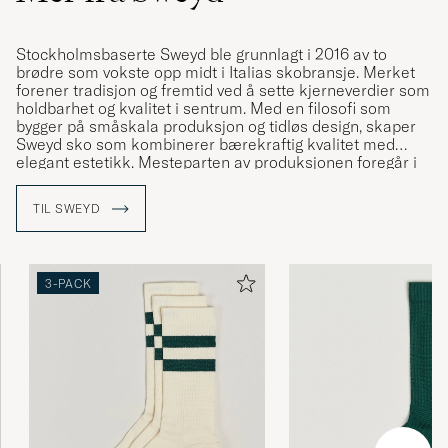
Stockholmsbaserte Sweyd ble grunnlagt i 2016 av to
brødre som vokste opp midt i Italias skobransje. Merket
forener tradisjon og fremtid ved å sette kjerneverdier som
holdbarhet og kvalitet i sentrum. Med en filosofi som
bygger på småskala produksjon og tidløs design, skaper
Sweyd sko som kombinerer bærekraftig kvalitet med
elegant estetikk. Mesteparten av produksjonen foregår i
Marche, Italia, et område kjent for sine omhyggelige
garverier og nøye utvalgte, lokalt produserte materialer. I
TIL SWEYD
tillegg produseres sokkene med samme høye
kvalitetsstandard i Sverige, noe som ytterligere
understreker merkets engasjement for håndverk og
bærekraft.
3-PACK