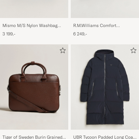
Mismo M/S Nylon Washbag
R.M.Williams Comfort
Navy/Dark Brown
Craftsman G Boot Black Suede
3 199,-
6 249,-
Tiger of Sweden Burin Grained
UBR Tycoon Padded Long Coat