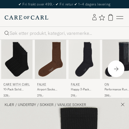
✔
Fri frakt over 499,-
✔
Fri retur
✔
1–4 dagers levering
Søk
FALKE
CARE WITH CARL
FALKE
ON
Happy 2-Pack
10-Pack Solid
Airport Socks
Performance Run
Cotton Socks Black
Cotton Socks
Cappucino
Sock High Black
219,-
329,-
279,-
299,-
BLACK
KLÆR
/
UNDERTØY
/
SOKKER
/
VANLIGE SOKKER