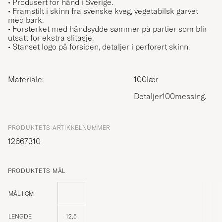
• Produsert for hånd i Sverige.
• Framstilt i skinn fra svenske kveg, vegetabilsk garvet
med bark.
• Forsterket med håndsydde sømmer på partier som blir
utsatt for ekstra slitasje.
• Stanset logo på forsiden, detaljer i perforert skinn.
Materiale:
100lær
Detaljer100messing.
PRODUKTETS ARTIKKELNUMMER
12667310
PRODUKTETS MÅL
MÅL I CM
LENGDE
12,5