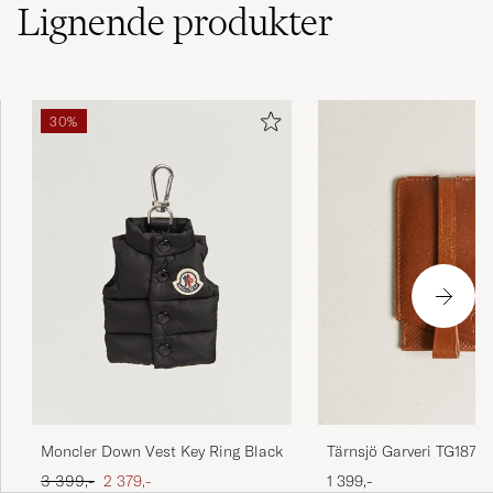
Lignende
produkter
30%
Tärnsjö Garveri TG1873 
Moncler Down Vest Key Ring Black
Cognac
Ordinær pris
Nedsatt pris
1 399,-
3 399,-
2 379,-