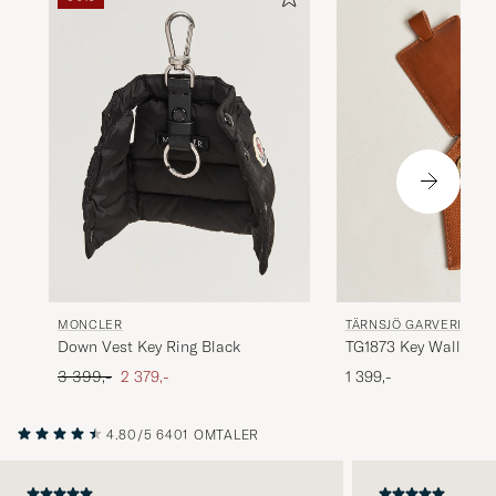
MONCLER
TÄRNSJÖ GARVERI
Down Vest Key Ring Black
TG1873 Key Wallet C
Ordinær pris
Nedsatt pris
3 399,-
2 379,-
1 399,-
4.80/5
6401 OMTALER