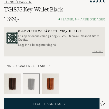
TÄRNSJÖ GARVERI
TG1873 Key Wallet Black
1 399,-
I LAGER, 1-4 ARBEIDSDAGER
KJØP VAREN OG FÅ OPPTIL
210,-
TILBAKE
Et kjøp av denne varen gir deg
70-210,-
tilbake i Passport Store
Credits.
Logg inn eller registrer deg nå
Les mer
FINNES OGSÅ I DISSE FARGENE
LEGG I HANDLEKURV