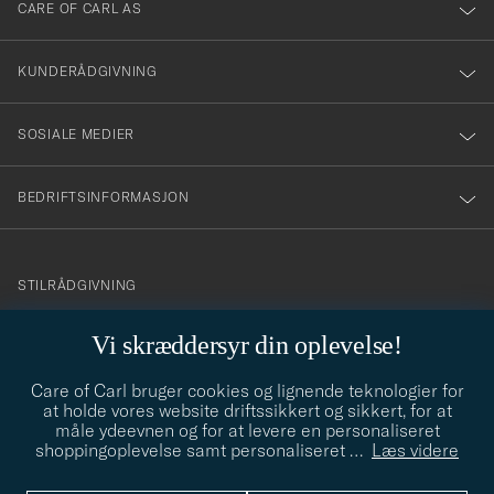
till
CARE OF CARL AS
vårt
nyhetsbrev!
KUNDERÅDGIVNING
SOSIALE MEDIER
BEDRIFTSINFORMASJON
info@careofcarl.no
STILRÅDGIVNING
Behøver du hjelp til å finne din personlige stil? Vi hjelper deg
Vi skræddersyr din oplevelse!
gjerne!
Care of Carl bruger cookies og lignende teknologier for
STILRÅDGIVNING
at holde vores website driftssikkert og sikkert, for at
måle ydeevnen og for at levere en personaliseret
shoppingoplevelse samt personaliseret
…
Læs videre
© Care of Carl 2026