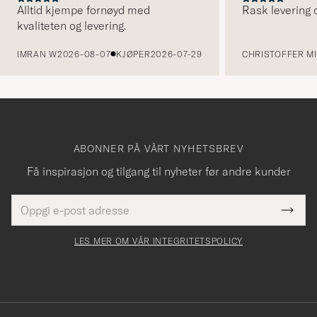
Alltid kjempe fornøyd med
Rask levering o
kvaliteten og levering.
FORRIGE
IMRAN W
2026-08-07
KJØPER
2026-07-29
CHRISTOFFER MI
ABONNER PÅ VÅRT NYHETSBREV
Få inspirasjon og tilgang til nyheter før andre kunder
E-
Tack
Dette
postadresse
Submi
för
felt
Newsl
må
Form
LES MER OM VÅR INTEGRITETSPOLICY
att
fylles
du
i
anmälde
dig