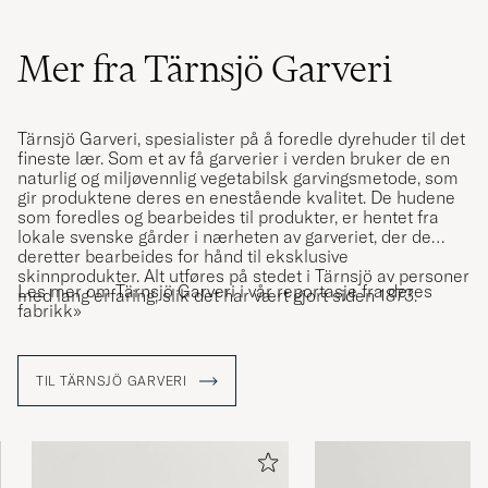
Mer fra Tärnsjö Garveri
Tärnsjö Garveri, spesialister på å foredle dyrehuder til det
fineste lær. Som et av få garverier i verden bruker de en
naturlig og miljøvennlig vegetabilsk garvingsmetode, som
gir produktene deres en enestående kvalitet. De hudene
som foredles og bearbeides til produkter, er hentet fra
lokale svenske gårder i nærheten av garveriet, der de
deretter bearbeides for hånd til eksklusive
skinnprodukter. Alt utføres på stedet i Tärnsjö av personer
Les mer om Tärnsjö Garveri i vår reportasje fra deres
med lang erfaring, slik det har vært gjort siden 1873.
fabrikk»
TIL TÄRNSJÖ GARVERI