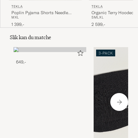
TEKLA
TEKLA
Poplin Pyjama Shorts Needle
Organic Terry Hooded B
M
XL
S
M
L
XL
Stripes
Kodiak Stripes
1 399,-
2 599,-
Slik kan du matche
3-PACK
649,-