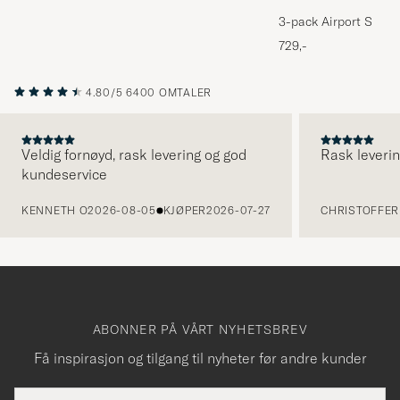
3-pack Airport Socks
Melange
729,-
4.80/5
6400 OMTALER
Veldig fornøyd, rask levering og god
Rask leverin
kundeservice
FORRIGE
KENNETH O
2026-08-05
KJØPER
2026-07-27
CHRISTOFFER 
ABONNER PÅ VÅRT NYHETSBREV
Få inspirasjon og tilgang til nyheter før andre kunder
E-