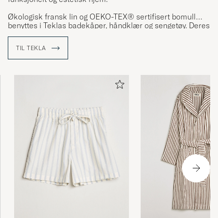
Økologisk fransk lin og OEKO-TEX® sertifisert bomull
benyttes i Teklas badekåper, håndklær og sengetøy. Deres
sengetøy steinvaskes for å få fram en noe matt finish. Alt
viser tydelig Teklas ambisjonsnivå.
TIL TEKLA