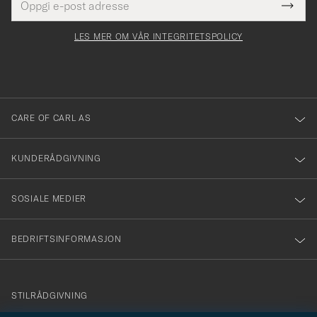
Tack
Dette
postadresse
Submi
för
felt
Newsl
må
Form
LES MER OM VÅR INTEGRITETSPOLICY
att
fylles
du
i
anmälde
dig
till
CARE OF CARL AS
vårt
nyhetsbrev!
KUNDERÅDGIVNING
SOSIALE MEDIER
BEDRIFTSINFORMASJON
info@careofcarl.no
STILRÅDGIVNING