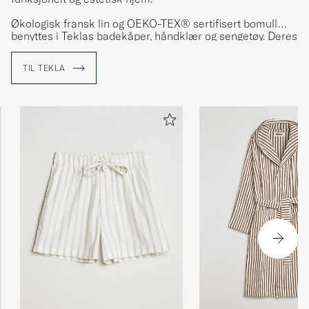
Økologisk fransk lin og OEKO-TEX® sertifisert bomull
benyttes i Teklas badekåper, håndklær og sengetøy. Deres
sengetøy steinvaskes for å få fram en noe matt finish. Alt
viser tydelig Teklas ambisjonsnivå.
TIL TEKLA