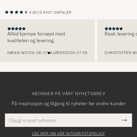
4.80/5
6401 OMTALER
Alltid kjempe fornøyd med
Rask levering o
kvaliteten og levering.
FORRIGE
IMRAN W
2026-08-07
KJØPER
2026-07-29
CHRISTOFFER MI
ABONNER PÅ VÅRT NYHETSBREV
Få inspirasjon og tilgang til nyheter før andre kunder
E-
Tack
Dette
postadresse
Submi
för
felt
Newsl
må
Form
LES MER OM VÅR INTEGRITETSPOLICY
att