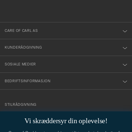
fylles
du
i
anmälde
dig
till
CARE OF CARL AS
vårt
nyhetsbrev!
KUNDERÅDGIVNING
SOSIALE MEDIER
BEDRIFTSINFORMASJON
info@careofcarl.no
STILRÅDGIVNING
Behøver du hjelp til å finne din personlige stil? Vi hjelper deg
Vi skræddersyr din oplevelse!
gjerne!