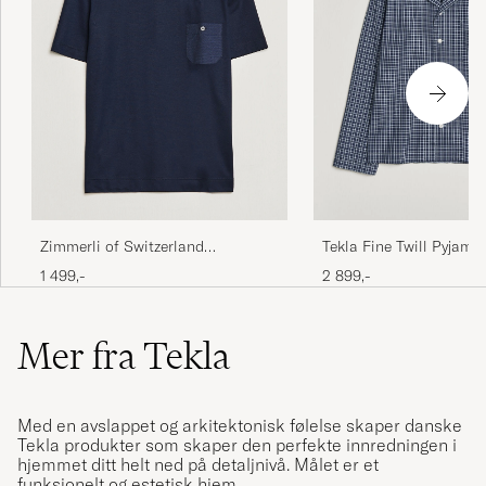
Zimmerli of Switzerland
Tekla Fine Twill Pyjama 
Cotton/Modal Crew Neck
Lanegan Checks
1 499,-
2 899,-
Loungwear T-Shirt Midnight
Mer fra Tekla
Med en avslappet og arkitektonisk følelse skaper danske
Tekla produkter som skaper den perfekte innredningen i
hjemmet ditt helt ned på detaljnivå. Målet er et
funksjonelt og estetisk hjem.