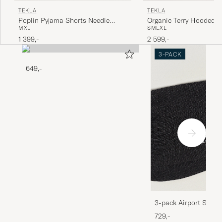
TEKLA
TEKLA
Poplin Pyjama Shorts Needle
Organic Terry Hooded B
M
XL
S
M
L
XL
Stripes
Kodiak Stripes
1 399,-
2 599,-
3-PACK
649,-
3-pack Airport Socks
Melange
729,-