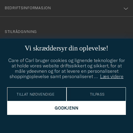
BEDRIFTSINFORMASJON
info@careofcarl.no
STILRÅDGIVNING
Behøver du hjelp til å finne din personlige stil? Vi hjelper deg
Vi skræddersyr din oplevelse!
gjerne!
Care of Carl bruger cookies og lignende teknologier for
STILRÅDGIVNING
at holde vores website driftssikkert og sikkert, for at
måle ydeevnen og for at levere en personaliseret
shoppingoplevelse samt personaliseret
…
Læs videre
© Care of Carl 2026
TILLAT NØDVENDIGE
TILPASS
GODKJENN