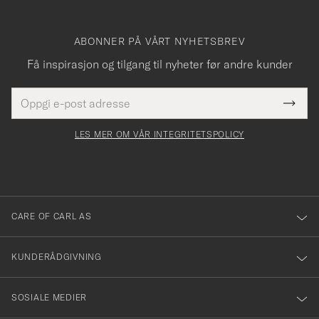
ABONNER PÅ VÅRT NYHETSBREV
Få inspirasjon og tilgang til nyheter før andre kunder
E-
Tack
Dette
postadresse
Submi
för
felt
Newsl
må
Form
LES MER OM VÅR INTEGRITETSPOLICY
att
fylles
du
i
anmälde
dig
till
CARE OF CARL AS
vårt
nyhetsbrev!
KUNDERÅDGIVNING
SOSIALE MEDIER