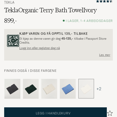
TEKLA
TeklaOrganic Terry Bath TowelIvory
899,-
I LAGER, 1-4 ARBEIDSDAGER
KJØP VAREN OG FÅ OPPTIL
135,-
TILBAKE
Et kjøp av denne varen gir deg
45-135,-
tilbake i Passport Store
Credits.
Logg inn eller registrer deg nå
Les mer
FINNES OGSÅ I DISSE FARGENE
+2
LEGG I HANDLEKURV