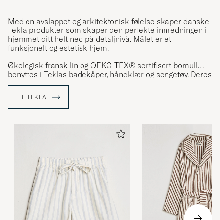
Med en avslappet og arkitektonisk følelse skaper danske
Tekla produkter som skaper den perfekte innredningen i
hjemmet ditt helt ned på detaljnivå. Målet er et
funksjonelt og estetisk hjem.
Økologisk fransk lin og OEKO-TEX® sertifisert bomull
benyttes i Teklas badekåper, håndklær og sengetøy. Deres
sengetøy steinvaskes for å få fram en noe matt finish. Alt
viser tydelig Teklas ambisjonsnivå.
TIL TEKLA