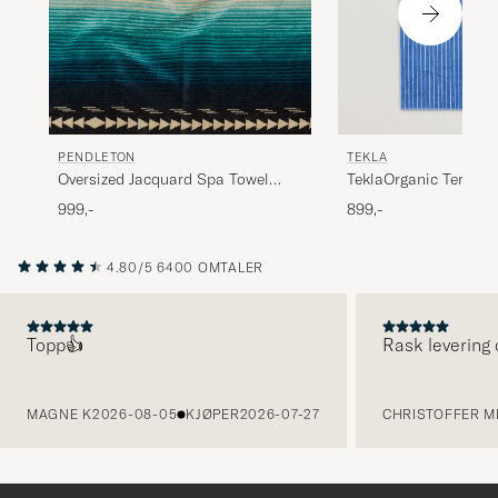
PENDLETON
TEKLA
Oversized Jacquard Spa Towel
TeklaOrganic Terry B
Saltillo Sunset
TowelClear Blue Stri
999,-
899,-
4.80/5
6400 OMTALER
Topp👍
Rask levering 
FORRIGE
MAGNE K
2026-08-05
KJØPER
2026-07-27
CHRISTOFFER MI