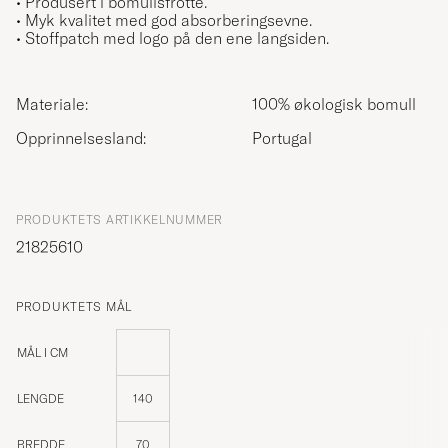
• Produsert i bomullsfrotté.
• Myk kvalitet med god absorberingsevne.
• Stoffpatch med logo på den ene langsiden.
Materiale:
100% økologisk bomull
Opprinnelsesland:
Portugal
PRODUKTETS ARTIKKELNUMMER
21825610
PRODUKTETS MÅL
MÅL I CM
LENGDE
140
BREDDE
70