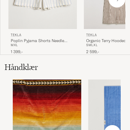
TEKLA
TEKLA
Poplin Pyjama Shorts Needle
Organic Terry Hooded B
M
XL
S
M
L
XL
Stripes
Kodiak Stripes
1 399,-
2 599,-
Håndklær