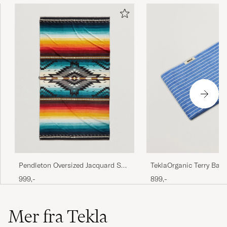
Pendleton Oversized Jacquard Spa
TeklaOrganic Terry Bath
Towel Saltillo Sunset
TowelClear Blue Stripes
999,-
899,-
Mer fra Tekla