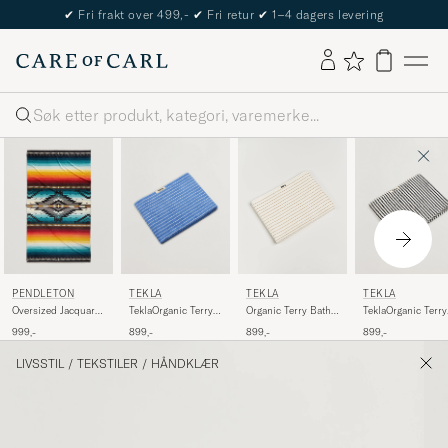
✔
Fri frakt over 499,-
✔
Fri retur
✔
1–4 dagers levering
Søk
PENDLETON
TEKLA
TEKLA
TEKLA
Oversized Jacquard
TeklaOrganic Terry
TeklaOrganic Terry
Organic Terry Bath
Spa Towel Saltillo
Bath TowelClear
Bath TowelSailor
Towel Sienna
999,-
899,-
899,-
899,-
Sunset
Blue Stripes
Stripes
Stripes
LIVSSTIL
/
TEKSTILER
/
HÅNDKLÆR