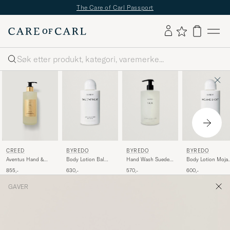
The Care of Carl Passport
Søk
BYREDO
BYREDO
BYREDO
CREED
Body Lotion Bal
Hand Wash Suede
Body Lotion Moja
Aventus Hand &
d'Afrique 225ml
450ml
Ghost 225ml
Body Wash 300ml
630,-
570,-
600,-
855,-
GAVER