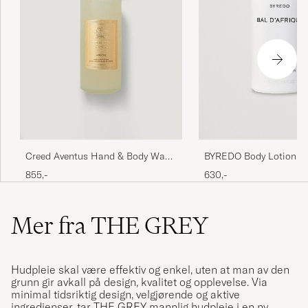
BYREDO Body Lotion Ba
Creed Aventus Hand & Body Wash
225ml
300ml
630,-
855,-
Mer fra THE GREY
Hudpleie skal være effektiv og enkel, uten at man av den
grunn gir avkall på design, kvalitet og opplevelse. Via
minimal tidsriktig design, velgjørende og aktive
ingredienser, tar THE GREY mannlig hudpleie i en ny