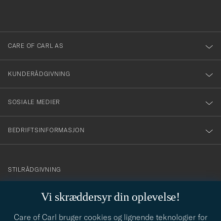
du
i
anmälde
dig
till
CARE OF CARL AS
vårt
nyhetsbrev!
KUNDERÅDGIVNING
SOSIALE MEDIER
BEDRIFTSINFORMASJON
info@careofcarl.no
STILRÅDGIVNING
Behøver du hjelp til å finne din personlige stil? Vi hjelper deg
Vi skræddersyr din oplevelse!
gjerne!
Care of Carl bruger cookies og lignende teknologier for
STILRÅDGIVNING