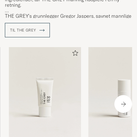
retning.
THE GREY's grunnlegger Gregor Jaspers, savnet mannlige
hudpleieprodukter med god funksjon og kvalitet. For
eksempel stiller skjeggvekst spesielle krav til produktets
TIL THE GREY
funksjon ved påføring. THE GREY er løsningen.