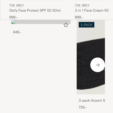
THE GREY
THE GREY
Daily Face Protect SPF 50 50ml
3 in 1 Face Cream 50ml
699,-
899,-
3-PACK
649,-
3-pack Airport Socks
Melange
729,-