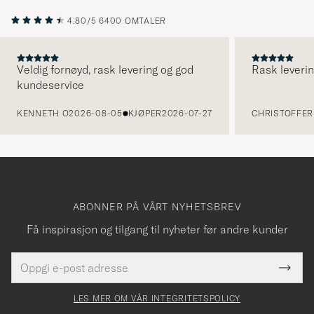
4.80/5
6400 OMTALER
Veldig fornøyd, rask levering og god
Rask leverin
kundeservice
FORRIGE
KENNETH O
2026-08-05
KJØPER
2026-07-27
CHRISTOFFER 
ABONNER PÅ VÅRT NYHETSBREV
Få inspirasjon og tilgang til nyheter før andre kunder
E-
Tack
Dette
postadresse
Submi
för
felt
Newsl
må
Form
LES MER OM VÅR INTEGRITETSPOLICY
att
fylles