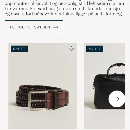
oppmuntrer til selvtillit og personlig stil. Helt siden starten
har varemerket vært preget av en stolt skreddertradisjon
og nøye utført håndverk der fokus ligger på snitt, form og
material. Varemerkets grunnverdier er bygget opp rundt
kultur, kreativitet og håndverk og målet er konstant
TIL TIGER OF SWEDEN
utvikling av både design, kvalitet og intellektuelle verdier.
NYHET
NYHET