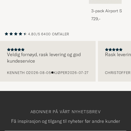
3-pack Airport Socks
Melange
729,-
4.80/5
6400 OMTALER
Veldig fornøyd, rask levering og god
Rask leverin
kundeservice
FORRIGE
KENNETH O
2026-08-05
KJØPER
2026-07-27
CHRISTOFFER 
ABONNER PÅ VÅRT NYHETSBREV
Få inspirasjon og tilgang til nyheter før andre kunder