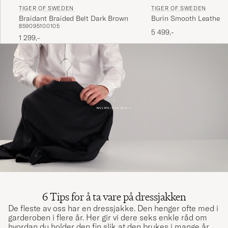
TIGER OF SWEDEN
TIGER OF SWEDEN
Braidant Braided Belt Dark Brown
Burin Smooth Leather B
85
90
95
100
105
Black
5 499,-
1 299,-
6 Tips for å ta vare på dressjakken
De fleste av oss har en dressjakke. Den henger ofte med i
garderoben i flere år. Her gir vi dere seks enkle råd om
hvordan du holder den fin slik at den brukes i mange år