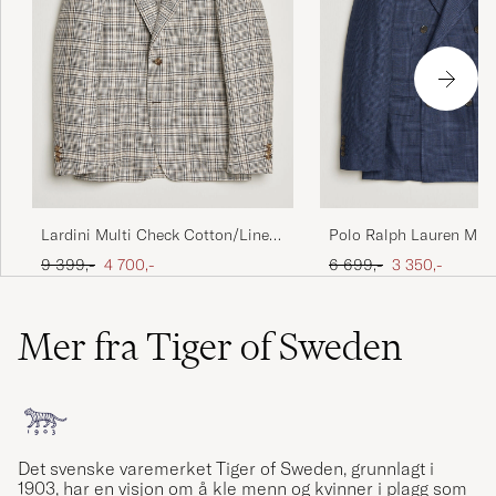
Lardini Multi Check Cotton/Linen
Polo Ralph Lauren Mini
Blazer Beige
DB Blazer Spring Navy
Ordinær pris
Nedsatt pris
Ordinær pris
Nedsatt pris
9 399,-
4 700,-
6 699,-
3 350,-
Mer fra Tiger of Sweden
Det svenske varemerket Tiger of Sweden, grunnlagt i
1903, har en visjon om å kle menn og kvinner i plagg som