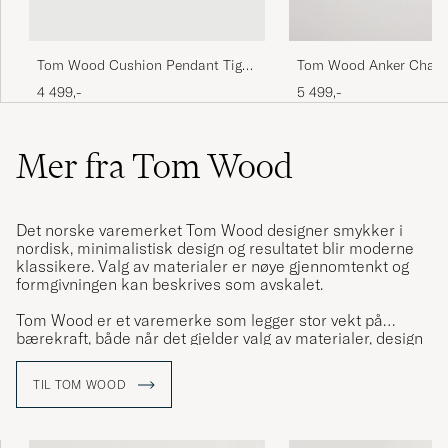
Tom Wood Cushion Pendant Tiger
Tom Wood Anker Chain
Eye Silver
Gold
4 499,-
5 499,-
Mer fra Tom Wood
Det norske varemerket Tom Wood designer smykker i
nordisk, minimalistisk design og resultatet blir moderne
klassikere. Valg av materialer er nøye gjennomtenkt og
formgivningen kan beskrives som avskalet.
Tom Wood er et varemerke som legger stor vekt på
bærekraft, både når det gjelder valg av materialer, design
og på kvalitet samt på det tidløse. Smykkene produseres i
sølv og gull, ofte også av resirkulert metall, alltid med
TIL TOM WOOD
fokus på langsiktighet.