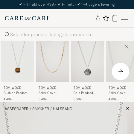
✔
Fri frakt over 499,-
✔
Fri retur
✔
1–4 dagers levering
Søk
TOM WOOD
TOM WOOD
TOM WOOD
TOM WOOD
Cushion Pendant
Coin Pendand
Anker Chain
Anker Chain
Tiger Eye Silver
Necklace Silver
Necklace Silver
Necklace Gold
4 499,-
3 599,-
4 699,-
5 499,-
ASSESOARER
/
SMYKKER
/
HALSBAND