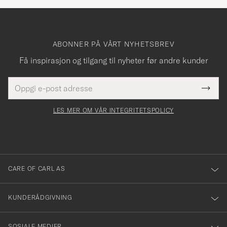
ABONNER PÅ VÅRT NYHETSBREV
Få inspirasjon og tilgang til nyheter før andre kunder
E-
Tack
Dette
postadresse
Submi
för
felt
Newsl
må
Form
LES MER OM VÅR INTEGRITETSPOLICY
att
fylles
du
i
anmälde
dig
till
CARE OF CARL AS
vårt
nyhetsbrev!
KUNDERÅDGIVNING
SOSIALE MEDIER