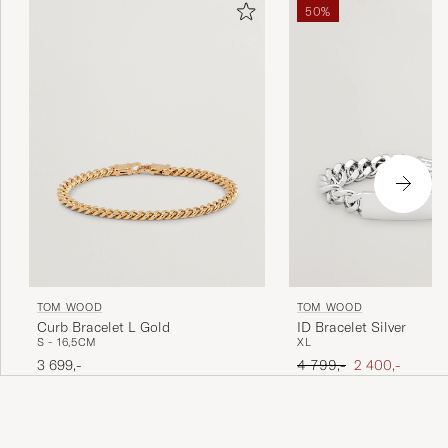
50%
TOM WOOD
TOM WOOD
Curb Bracelet L Gold
ID Bracelet Silver
S - 16,5CM
XL
Ordinær pris
Nedsatt pris
3 699,-
4 799,-
2 400,-