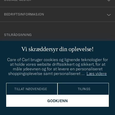
BEDRIFTSINFORMASJON
info@careofcarl.no
STILRÅDGIVNING
Behøver du hjelp til å finne din personlige stil? Vi hjelper deg
Vi skræddersyr din oplevelse!
gjerne!
Care of Carl bruger cookies og lignende teknologier for
STILRÅDGIVNING
at holde vores website driftssikkert og sikkert, for at
måle ydeevnen og for at levere en personaliseret
shoppingoplevelse samt personaliseret
…
Læs videre
© Care of Carl 2026
TILLAT NØDVENDIGE
TILPASS
GODKJENN