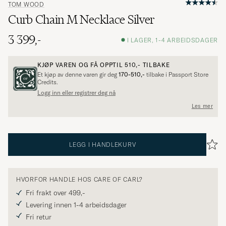
TOM WOOD
Curb Chain M Necklace Silver
3 399,-
I LAGER, 1-4 ARBEIDSDAGER
KJØP VAREN OG FÅ OPPTIL
510,-
TILBAKE
Et kjøp av denne varen gir deg
170-510,-
tilbake i Passport Store
Credits.
Logg inn eller registrer deg nå
Les mer
LEGG I HANDLEKURV
HVORFOR HANDLE HOS CARE OF CARL?
Fri frakt over 499,-
Levering innen 1-4 arbeidsdager
Fri retur