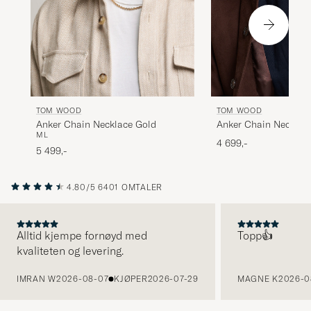
TOM WOOD
TOM WOOD
Anker Chain Necklace
Anker Chain Necklace Gold
M
L
4 699,-
5 499,-
4.80/5
6401 OMTALER
Alltid kjempe fornøyd med
Topp👍
kvaliteten og levering.
FORRIGE
IMRAN W
2026-08-07
KJØPER
2026-07-29
MAGNE K
2026-0