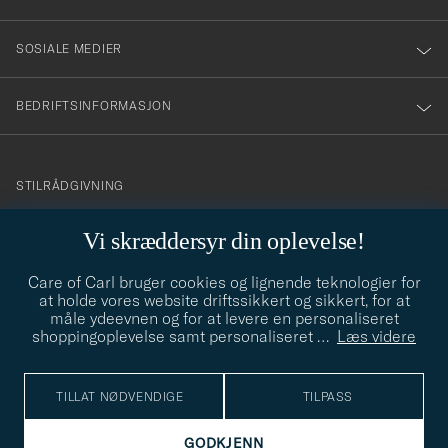
SOSIALE MEDIER
BEDRIFTSINFORMASJON
info@careofcarl.no
STILRÅDGIVNING
Behøver du hjelp til å finne din personlige stil? Vi hjelper deg
Vi skræddersyr din oplevelse!
gjerne!
Care of Carl bruger cookies og lignende teknologier for
STILRÅDGIVNING
at holde vores website driftssikkert og sikkert, for at
måle ydeevnen og for at levere en personaliseret
shoppingoplevelse samt personaliseret
…
Læs videre
© Care of Carl 2026
TILLAT NØDVENDIGE
TILPASS
GODKJENN