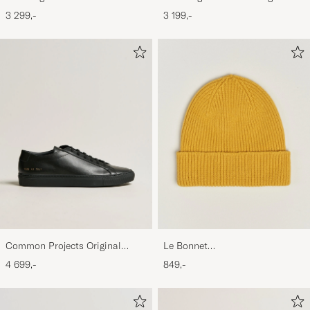
Suede Sneaker Black
Sneaker Black
3 299,-
3 199,-
Common Projects Original
Le Bonnet
Achilles Sneaker Black
Lambswool/Caregora Beanie
4 699,-
849,-
Mustard