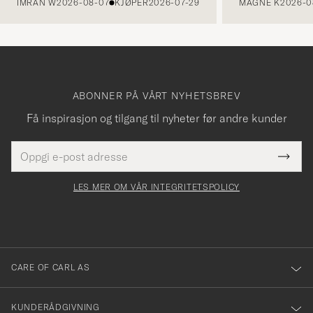
IMRAN W
2026-08-07
KJØPER
2026-07-29
MAGNE K
2026-0
ABONNER PÅ VÅRT NYHETSBREV
Få inspirasjon og tilgang til nyheter før andre kunder
E-
Tack
Dette
postadresse
Submi
för
felt
Newsl
må
Form
LES MER OM VÅR INTEGRITETSPOLICY
att
fylles
du
i
anmälde
dig
till
CARE OF CARL AS
vårt
nyhetsbrev!
KUNDERÅDGIVNING