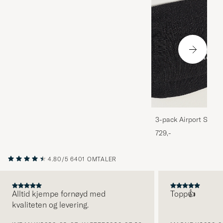
3-pack Airport Socks
Melange
729,-
4.80/5
6401 OMTALER
Alltid kjempe fornøyd med
Topp👍
kvaliteten og levering.
FORRIGE