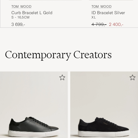
TOM WOOD
TOM WOOD
Curb Bracelet L Gold
ID Bracelet Silver
S - 16,5CM
XL
Ordinær pris
Nedsatt pris
3 699,-
4 799,-
2 400,-
Contemporary Creators