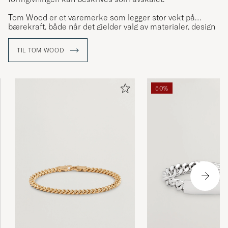
Tom Wood er et varemerke som legger stor vekt på
bærekraft, både når det gjelder valg av materialer, design
og på kvalitet samt på det tidløse. Smykkene produseres i
sølv og gull, ofte også av resirkulert metall, alltid med
TIL TOM WOOD
fokus på langsiktighet.
50%