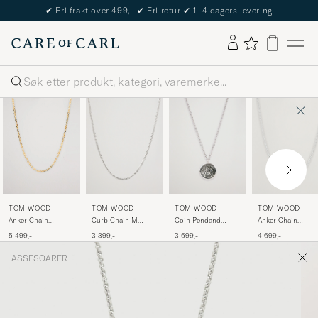
✔
Fri frakt over 499,-
✔
Fri retur
✔
1–4 dagers levering
Søk
TOM WOOD
TOM WOOD
TOM WOOD
TOM WOOD
Curb Chain M
Coin Pendand
Anker Chain
Anker Chain
Necklace Silver
Necklace Silver
Necklace Silver
Necklace Gold
3 399,-
3 599,-
4 699,-
5 499,-
ASSESOARER