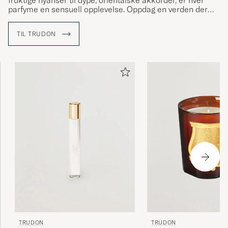
fruktige nyanser til dype, orientalske akkorder, er hver
parfyme en sensuell opplevelse. Oppdag en verden der
hver duft bærer en historie - en reise gjennom tid, duft og
sjel.
TIL TRUDON
TRUDON
TRUDON