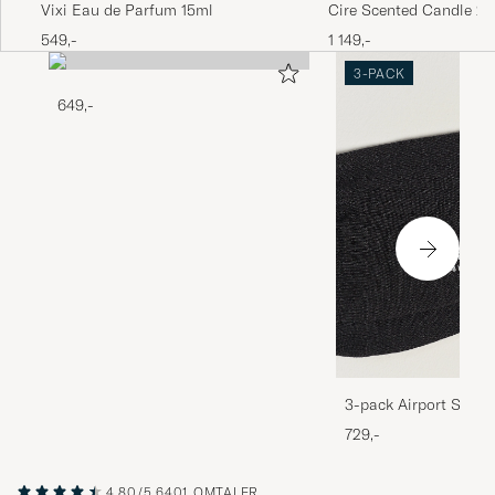
Cire Scented Candle 2
Vixi Eau de Parfum 15ml
1 149,-
549,-
3-PACK
649,-
3-pack Airport Socks
Melange
729,-
4.80/5
6401 OMTALER