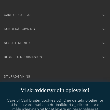
anmälde
dig
till
CARE OF CARL AS
vårt
nyhetsbrev!
KUNDERÅDGIVNING
SOSIALE MEDIER
BEDRIFTSINFORMASJON
info@careofcarl.no
STILRÅDGIVNING
Behøver du hjelp til å finne din personlige stil? Vi hjelper deg
Vi skræddersyr din oplevelse!
gjerne!
Care of Carl bruger cookies og lignende teknologier for
STILRÅDGIVNING
at holde vores website driftssikkert og sikkert, for at
måle ydeevnen og for at levere en personaliseret