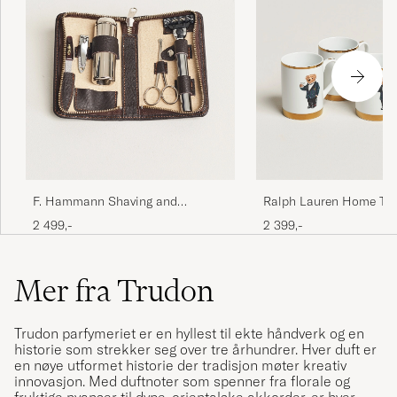
F. Hammann Shaving and
Ralph Lauren Home T
Manicure Set Dark Brown
Bear Porcelain Mug Set
2 499,-
2 399,-
White/Gold
Mer fra Trudon
Trudon parfymeriet er en hyllest til ekte håndverk og en
historie som strekker seg over tre århundrer. Hver duft er
en nøye utformet historie der tradisjon møter kreativ
innovasjon. Med duftnoter som spenner fra florale og