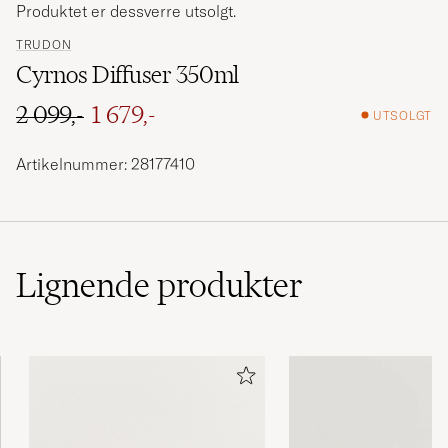
Produktet er dessverre utsolgt.
TRUDON
Cyrnos Diffuser 350ml
2 099,-
1 679,-
UTSOLGT
Ordinær pris
Nedsatt pris
Artikelnummer: 28177410
Lignende
produkter