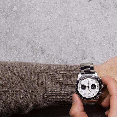
dykkerklokker er de diamantformede
viserne, kjent i klokkeverdenen som
"snowflake". I dag oppnår både nye og
mye eldre Tudor-klokker
bemerkelsesverdige priser på
bruktmarkedet, og er alltid en god
investering.