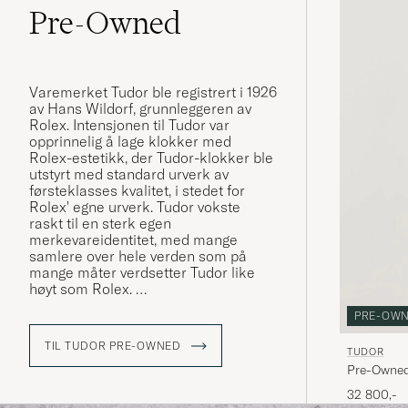
Pre-Owned
Varemerket Tudor ble registrert i 1926
av Hans Wildorf, grunnleggeren av
Rolex. Intensjonen til Tudor var
opprinnelig å lage klokker med
Rolex-estetikk, der Tudor-klokker ble
utstyrt med standard urverk av
førsteklasses kvalitet, i stedet for
Rolex' egne urverk. Tudor vokste
raskt til en sterk egen
merkevareidentitet, med mange
samlere over hele verden som på
mange måter verdsetter Tudor like
høyt som Rolex.
PRE-OW
I likhet med Rolex har Tudor-klokker
blitt brukt av dykkere, militære
TIL TUDOR PRE-OWNED
TUDOR
spesialstyrker og
Pre-Owned
oppdagelsesreisende gjennom hele
varemerkets historie. Det mest
32 800,-
ikoniske kjennetegnet ved Tudor