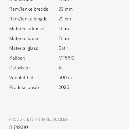
Rem/lenke bredde:
22 mm
Rem/lenke lengde:
22 cm
Material urkasse:
Titan
Material krans:
Titan
Material glass:
Safir
Kaliber:
MT5612
Datoviser:
Ja
Vanntetthet:
500 m
Produksjonsår:
2025
PRODUKTETS ARTIKKELNUMMER
31749210