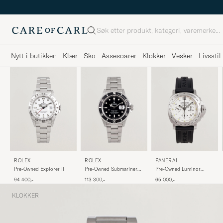
Søk
Nytt i butikken
Klær
Sko
Assesoarer
Klokker
Vesker
Livsstil
ROLEX
ROLEX
PANERAI
Pre-Owned Explorer II
Pre-Owned Submariner
Pre-Owned Luminor
Date
Daylight
94 400,-
113 300,-
65 000,-
KLOKKER