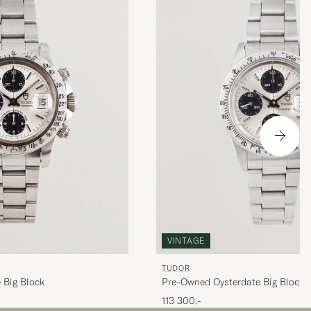
VINTAGE
TUDOR
 Big Block
Pre-Owned Oysterdate Big Block 
113 300,-