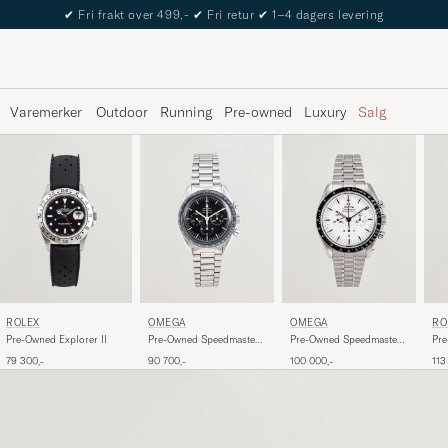
✔
Fri frakt over 499,-
✔
Fri retur
✔
1–4 dagers levering
Varemerker
Outdoor
Running
Pre-owned
Luxury
Salg
ROLEX
OMEGA
OMEGA
RO
Pre-Owned Explorer II
Pre-Owned Speedmaster
Pre-Owned Speedmaster
Pre
Moonwatch
Moonwatch Vit
79 300,-
90 700,-
100 000,-
113