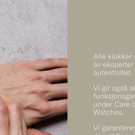
Alle klokker
av eksperter 
autentisitet.
Vi gir også a
funksjonsgar
under Care 
Watches.
Vi garantere