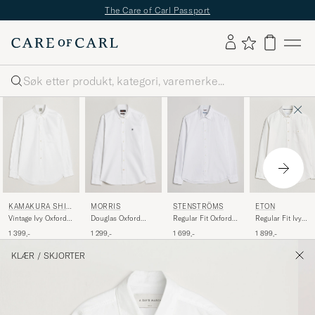
The Care of Carl Passport
Søk
KAMAKURA SHIR
MORRIS
STENSTRÖMS
ETON
TS
Vintage Ivy Oxford
Douglas Oxford
Regular Fit Oxford
Regular Fit Ivy
Button Down Shirt
Shirt White
Shirt White
Oxford Shirt White
1 399,-
1 299,-
1 699,-
1 899,-
White
KLÆR
/
SKJORTER