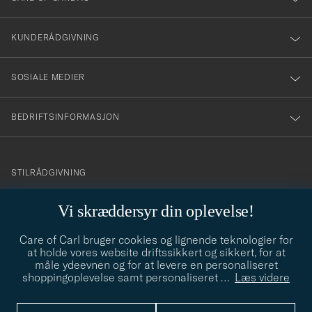
vårt
nyhetsbrev!
KUNDERÅDGIVNING
SOSIALE MEDIER
BEDRIFTSINFORMASJON
info@careofcarl.no
STILRÅDGIVNING
Behøver du hjelp til å finne din personlige stil? Vi hjelper deg
Vi skræddersyr din oplevelse!
gjerne!
Care of Carl bruger cookies og lignende teknologier for
STILRÅDGIVNING
at holde vores website driftssikkert og sikkert, for at
måle ydeevnen og for at levere en personaliseret
shoppingoplevelse samt personaliseret
…
Læs videre
© Care of Carl 2026