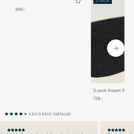
3-PACK
649,-
3-pack Airport Socks
Melange
729,-
4.80/5
6400 OMTALER