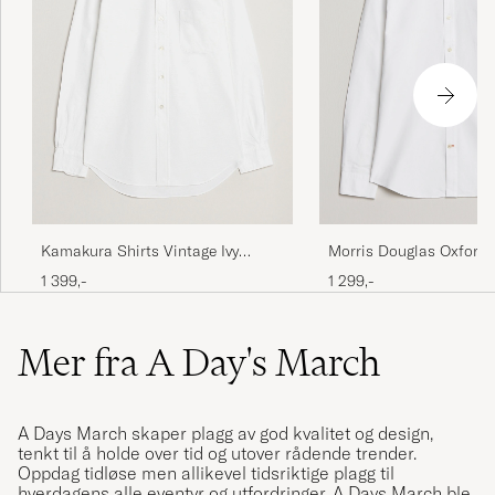
Kamakura Shirts Vintage Ivy
Morris Douglas Oxford 
Oxford Button Down Shirt White
1 399,-
1 299,-
Mer fra A Day's March
A Days March skaper plagg av god kvalitet og design,
tenkt til å holde over tid og utover rådende trender.
Oppdag tidløse men allikevel tidsriktige plagg til
hverdagens alle eventyr og utfordringer. A Days March ble