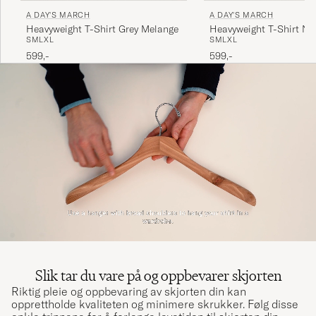
A DAY'S MARCH
A DAY'S MARCH
Heavyweight T-Shirt Grey Melange
Heavyweight T-Shirt Na
S
M
L
XL
S
M
L
XL
599,-
599,-
Slik tar du vare på og oppbevarer skjorten
Riktig pleie og oppbevaring av skjorten din kan
opprettholde kvaliteten og minimere skrukker. Følg disse