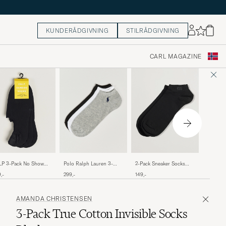
KUNDERÅDGIVNING
STILRÅDGIVNING
CARL MAGAZINE
Falke G
LP 3-Pack No Show
Polo Ralph Lauren 3-
2-Pack Sneaker Socks
Socks B
ks Black
Pack Ghost Sock
Black
259,-
,-
299,-
149,-
Black/White/Grey
AMANDA CHRISTENSEN
3-Pack True Cotton Invisible Socks