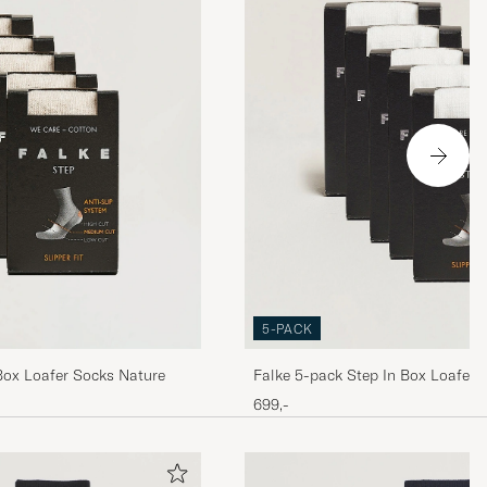
5-PACK
Box Loafer Socks Nature
Falke 5-pack Step In Box Loafer 
699,-