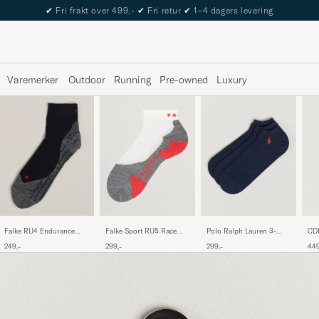
The Care of Carl Passport
Varemerker
Outdoor
Running
Pre-owned
Luxury
Falke RU4 Endurance
Falke Sport RU5 Race
Polo Ralph Lauren 3-
CD
Short Running Socks
Short Socks White Mix
Pack Ghost Sock Navy
Soc
249,-
299,-
299,-
449
Black Mix