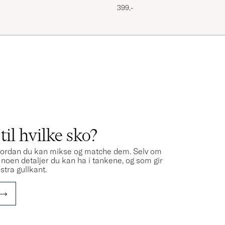
399,-
R
il hvilke sko?
 hvordan du kan mikse og matche dem. Selv om
t noen detaljer du kan ha i tankene, og som gir
kstra gullkant.