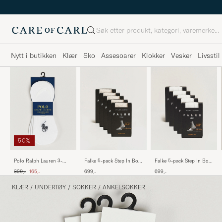
Søk
Nytt i butikken
Klær
Sko
Assesoarer
Klokker
Vesker
Livsstil
50%
Polo Ralph Lauren 3-
Falke 5-pack Step In Box
Falke 5-pack Step In Box
Pack No Show Big Pony
Loafer Socks Nature
Loafer Socks White
Ordinær pris
Nedsatt pris
329,-
165,-
699,-
699,-
Pony Socks White
KLÆR
/
UNDERTØY
/
SOKKER
/
ANKELSOKKER