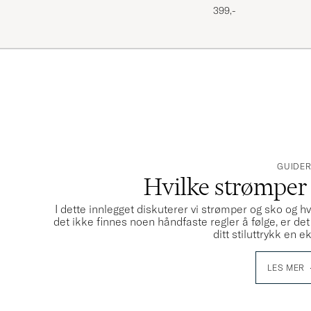
399,-
GUIDE
Hvilke strømper t
I dette innlegget diskuterer vi strømper og sko og
det ikke finnes noen håndfaste regler å følge, er de
ditt stiluttrykk en e
LES MER