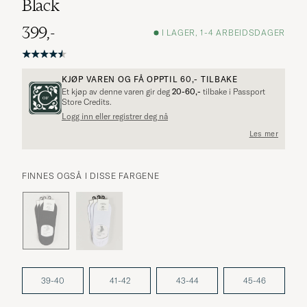
Black
399,-
I LAGER, 1-4 ARBEIDSDAGER
KJØP VAREN OG FÅ OPPTIL
60,-
TILBAKE
Et kjøp av denne varen gir deg
20-60,-
tilbake i Passport
Flere alternativer?
Store Credits.
Logg inn eller registrer deg nå
Les mer
UTFORSK LIGNENDE PRODUKTER
FINNES OGSÅ I DISSE FARGENE
39-40
41-42
43-44
45-46