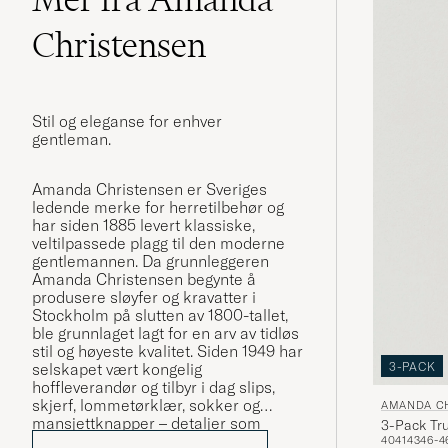
Christensen
Stil og eleganse for enhver
gentleman.
Amanda Christensen er Sveriges
ledende merke for herretilbehør og
har siden 1885 levert klassiske,
veltilpassede plagg til den moderne
gentlemannen. Da grunnleggeren
Amanda Christensen begynte å
produsere sløyfer og kravatter i
Stockholm på slutten av 1800-tallet,
ble grunnlaget lagt for en arv av tidløs
stil og høyeste kvalitet. Siden 1949 har
3-PACK
selskapet vært kongelig
hoffleverandør og tilbyr i dag slips,
skjerf, lommetørklær, sokker og
AMANDA C
mansjettknapper – detaljer som
3-Pack Tru
forsterker personligheten og stilen til
40
41
43
46-4