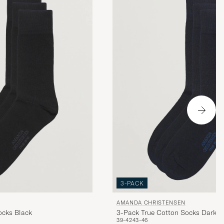
3-PACK
AMANDA CHRISTENSEN
ocks Black
3-Pack True Cotton Socks Dark N
39-42
43-46