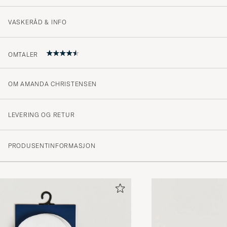
VASKERÅD & INFO
OMTALER
OM AMANDA CHRISTENSEN
Strumporna glider av foten
OMAR O
KJØPTE PÅ CAREOFCARL.SE
LEVERING OG RETUR
PRODUSENTINFORMASJON
Not as sticky on the heel as hoped for. Panthrella are 
MARTIN N
KJØPTE PÅ CAREOFCARL.DK
Overraskende god passform
PER Ø
KJØPTE PÅ CAREOFCARL.NO