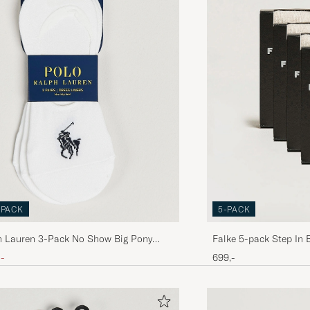
Perfekt till mina loafers.
JONAS K
KJØPTE PÅ CAREOFCARL.SE
-PACK
5-PACK
h Lauren 3-Pack No Show Big Pony
Falke 5-pack Step In 
s White
is
satt pris
,-
699,-