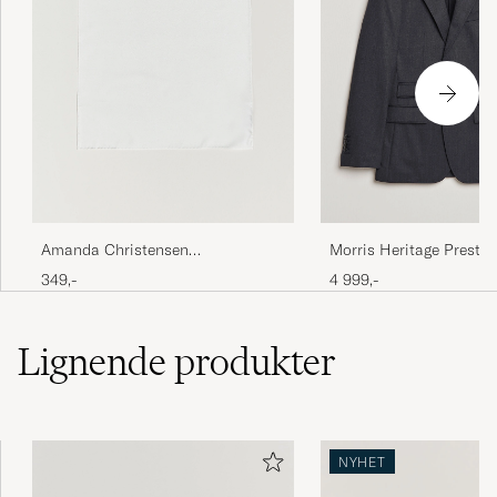
Amanda Christensen
Morris Heritage Prestig
Handkercheif Silk White
Jacket Grey
349,-
4 999,-
Lignende
produkter
NYHET