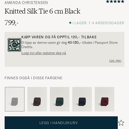
AMANDA CHRISTENSEN
Knitted Silk Tie 6 cm Black
799,-
I LAGER, 1-4 ARBEIDSDAGER
KJØP VAREN OG FÅ OPPTIL
120,-
TILBAKE
Et kjøp av denne varen gir deg
40-120,-
tilbake i Passport Store
Credits.
Logg inn eller registrer deg nå
Les mer
FINNES OGSÅ I DISSE FARGENE
LEGG I HANDLEKURV