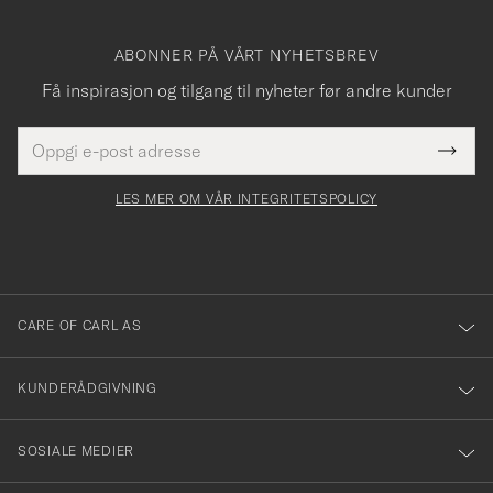
ABONNER PÅ VÅRT NYHETSBREV
Få inspirasjon og tilgang til nyheter før andre kunder
E-
Tack
Dette
postadresse
Submi
för
felt
Newsl
må
Form
LES MER OM VÅR INTEGRITETSPOLICY
att
fylles
du
i
anmälde
dig
till
CARE OF CARL AS
vårt
nyhetsbrev!
KUNDERÅDGIVNING
SOSIALE MEDIER