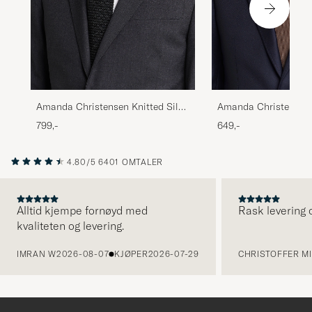
Amanda Christensen Knitted Silk
Amanda Christensen 
Tie 6 cm Black
Classic Tie 8 cm Bro
799,-
649,-
4.80/5
6401 OMTALER
Alltid kjempe fornøyd med
Rask levering o
kvaliteten og levering.
FORRIGE
IMRAN W
2026-08-07
KJØPER
2026-07-29
CHRISTOFFER MI