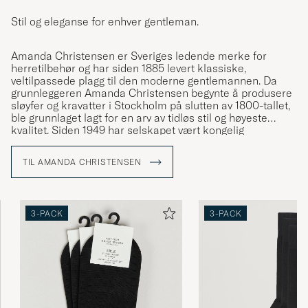
Stil og eleganse for enhver gentleman.
Amanda Christensen er Sveriges ledende merke for
herretilbehør og har siden 1885 levert klassiske,
veltilpassede plagg til den moderne gentlemannen. Da
grunnleggeren Amanda Christensen begynte å produsere
sløyfer og kravatter i Stockholm på slutten av 1800-tallet,
ble grunnlaget lagt for en arv av tidløs stil og høyeste
kvalitet. Siden 1949 har selskapet vært kongelig
hoffleverandør og tilbyr i dag slips, skjerf, lommetørklær,
sokker og mansjettknapper – detaljer som forsterker
TIL AMANDA CHRISTENSEN
personligheten og stilen til bevisste menn verden over. En
stor del av produksjonen foregår rundt Comosjøen i Italia,
der håndverket har vært bevart i generasjoner.
3-PACK
3-PACK