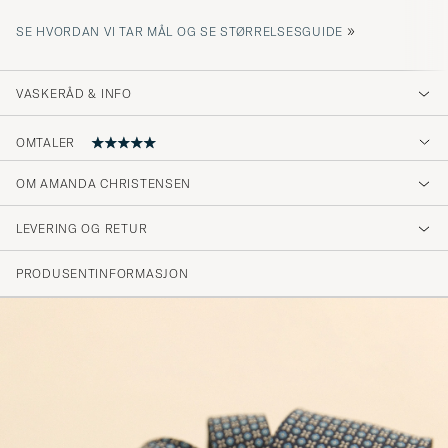
»
SE HVORDAN VI TAR MÅL OG SE STØRRELSESGUIDE
VASKERÅD & INFO
OMTALER
OM AMANDA CHRISTENSEN
Perfekt bredd och fin färg
LEVERING OG RETUR
PER R
KJØPTE PÅ CAREOFCARL.SE
PRODUSENTINFORMASJON
High quality product..
FRANCIS M
KJØPTE PÅ CAREOFCARL.SE
Fast delivery and a beautiful silk tie!