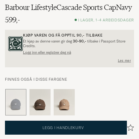
Barbour LifestyleCascade Sports CapNavy
599,-
I LAGER, 1-4 ARBEIDSDAGER
KJØP VAREN OG FÅ OPPTIL
90,-
TILBAKE
Et kjøp av denne varen gir deg
30-90,-
tilbake i Passport Store
Credits.
Logg inn eller registrer deg nå
Les mer
FINNES OGSÅ I DISSE FARGENE
LEGG I HANDLEKURV