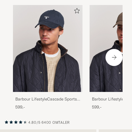
Barbour LifestyleCascade Sports
Barbour LifestyleCas
CapNavy
CapOlive
599,-
599,-
4.80/5
6400 OMTALER