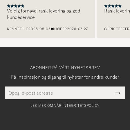
Veldig fornøyd, rask levering og god
Rask leverin
kundeservice
FORRIGE
KENNETH O
2026-08-05
KJØPER
2026-07-27
CHRISTOFFER 
ABONNER PÅ VÅRT NYHETSBREV
Få inspirasjon og tilgang til nyheter før andre kunder
E-
Tack
Dette
postadresse
Submi
för
felt
Newsl
må
Form
LES MER OM VÅR INTEGRITETSPOLICY
att
fylles
du
i
anmälde