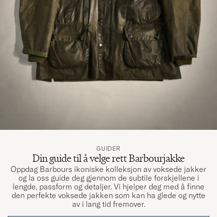
Bremmen var skeiv da jeg mottok capsen
KIM M
KJØPTE PÅ CAREOFCARL.NO
Snygg och praktisk, köpte en nybeftersom
den gamla försvann någonstans efter flera
års användning utan att gå sönder.
LENNART A
KJØPTE PÅ CAREOFCARL.SE
GUIDER
Din guide til å velge rett Barbourjakke
Super hurtig ordrehåndtering plus levering
Oppdag Barbours ikoniske kolleksjon av voksede jakker
og la oss guide deg gjennom de subtile forskjellene i
Kun godt a sige Og bestemt ikke sidste gang
lengde, passform og detaljer. Vi hjelper deg med å finne
jeg handlet der
den perfekte voksede jakken som kan ha glede og nytte
av i lang tid fremover.
CHARLOTTE R
KJØPTE PÅ CAREOFCARL.DK