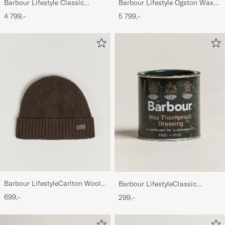
Barbour Lifestyle Classic
Barbour Lifestyle Ogston Waxed
Bedale Jacket Olive
Jacket Olive
4 799,-
5 799,-
Barbour LifestyleCarlton Wool
Barbour LifestyleClassic
BeanieMid Brown
Thornproof Dressing
699,-
299,-