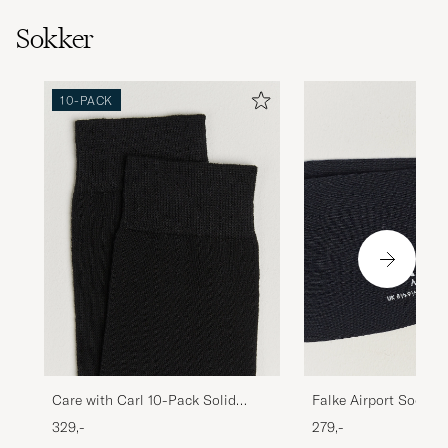
Sokker
10-PACK
Care with Carl 10-Pack Solid
Falke Airport Socks 
Cotton Socks BLACK
329,-
279,-