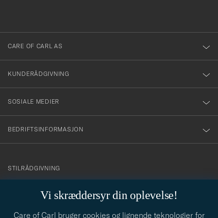
du
i
anmälde
dig
till
CARE OF CARL AS
vårt
nyhetsbrev!
KUNDERÅDGIVNING
SOSIALE MEDIER
BEDRIFTSINFORMASJON
info@careofcarl.no
STILRÅDGIVNING
Behøver du hjelp til å finne din personlige stil? Vi hjelper deg
Vi skræddersyr din oplevelse!
gjerne!
Care of Carl bruger cookies og lignende teknologier for
STILRÅDGIVNING