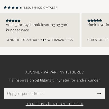
4.80/5
6400 OMTALER
Veldig fornøyd, rask levering og god
Rask leverin
kundeservice
FORRIGE
KENNETH O
2026-08-05
KJØPER
2026-07-27
CHRISTOFFER 
ABONNER PÅ VÅRT NYHETSBREV
Få inspirasjon og tilgang til nyheter før andre kunder
E-
Tack
Dette
postadresse
Submi
för
felt
Newsl
må
Form
LES MER OM VÅR INTEGRITETSPOLICY
att
fylles