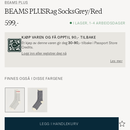
BEAMS PLUS
BEAMS PLUSRag SocksGrey/Red
599,-
I LAGER, 1-4 ARBEIDSDAGER
KJØP VAREN OG FÅ OPPTIL
90,-
TILBAKE
Et kjøp av denne varen gir deg
30-90,-
tilbake i Passport Store
Credits.
Logg inn eller registrer deg nå
Les mer
FINNES OGSÅ I DISSE FARGENE
LEGG I HANDLEKURV