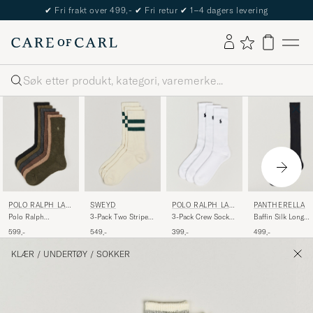
✔
Fri frakt over 499,-
✔
Fri retur
✔
1–4 dagers levering
Søk
POLO RALPH LAU
SWEYD
POLO RALPH LAU
PANTHERELLA
REN
REN
Polo Ralph
3-Pack Two Stripe
3-Pack Crew Sock
Baffin Silk Long
Lauren6-Pack
Cotton Socks
White
Sock Black
599,-
549,-
399,-
499,-
Performance Crew
White/Green
SocksBrown
KLÆR
/
UNDERTØY
/
SOKKER