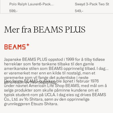
Polo Ralph Lauren6-Pack
Sweyd 3-Pack Two Stri
Performance Crew SocksBrown
Socks White/Green
599,-
549,-
Mer fra BEAMS PLUS
Japanske BEAMS PLUS oppstod i 1999 for å tilby tidløse
herreklær som førte tankene tilbake til den gamle
amerikanske stilen som BEAMS opprinnelig tilbød. I dag
er varemerket mer enn en kilde til nostalgi, men et
varemerke som vil fange det autentiske i neste
Den første BEAMS-butikken ble åpnet i februar 1976
generasjon av hverdagsplagg.
under navnet American Life Shop BEAMS, med mål om å
selge produkter som skulle påminne kundene om et
typisk student-rom på UCLA. I dag eies og drives BEAMS
Co., Ltd. av Yo Shitara, sønn av den opprinnelige
grunnleggeren Etsuzo Shitara.