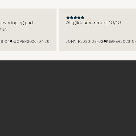
ering og god
Alt gikk som smurt. 10/10
4
KJØPER
2026-07-26
JOHN F
2026-08-02
KJØPER
2026-07-24
r