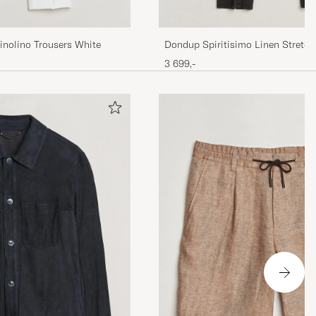
hinolino Trousers White
Dondup Spiritisimo Linen Stretch
3 699,-