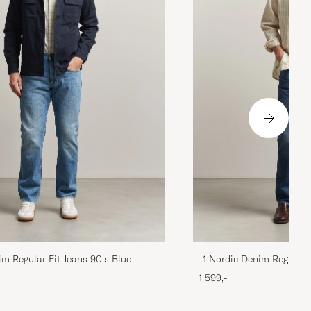
im Regular Fit Jeans 90's Blue
-1 Nordic Denim Regular 
1 599,-