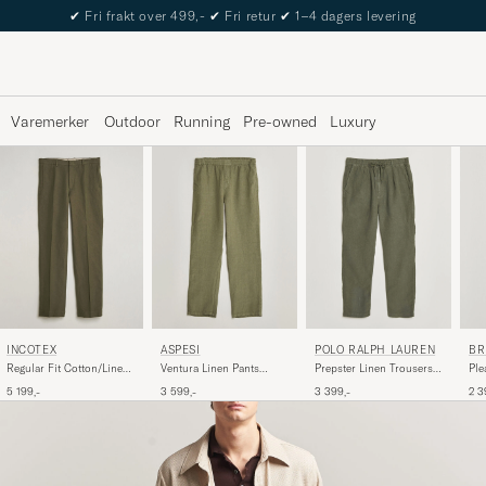
The Care of Carl Passport
Varemerker
Outdoor
Running
Pre-owned
Luxury
INCOTEX
ASPESI
POLO RALPH LAUREN
BR
Regular Fit Cotton/Linen
Ventura Linen Pants
Prepster Linen Trousers
Ple
Drill Trousers Military
Military
New Olive
Na
5 199,-
3 599,-
3 399,-
2 3