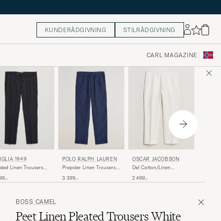
KUNDERÅDGIVNING
STILRÅDGIVNING
CARL MAGAZINE
HERNO
POLO RALPH LAUREN
IGLIA 1949
OSCAR JACOBSON
Cotton/
Prepster Linen Trousers
ated Linen Trousers
Del Cotton/Linen
Pants N
Newport Navy
vy
Trousers White
3 999,-
3 399,-
99,-
2 499,-
BOSS CAMEL
Peet Linen Pleated Trousers White