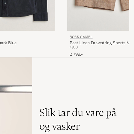
BOSS CAMEL
ark Blue
Peet Linen Drawstring Shorts Me
48
50
2 799,-
Slik tar du vare på
og vasker