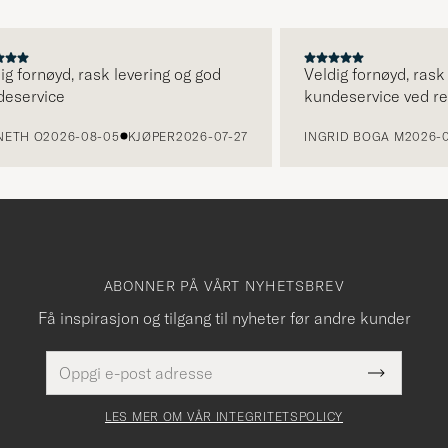
ornøyd, rask levering og god
Veldig fornøyd, rask lev
rvice
kundeservice ved retur.
 O
2026-08-05
KJØPER
2026-07-27
INGRID BOGA M
2026-08-0
ABONNER PÅ VÅRT NYHETSBREV
Få inspirasjon og tilgang til nyheter før andre kunder
E-
Dette
postadresse
Submit
felt
Newslette
må
Form
LES MER OM VÅR INTEGRITETSPOLICY
fylles
i