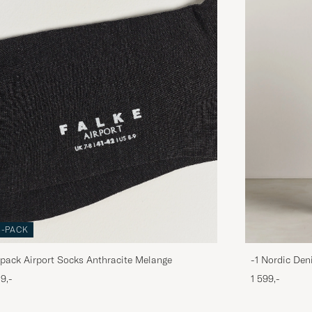
3-PACK
pack Airport Socks Anthracite Melange
-1 Nordic Den
9,-
1 599,-