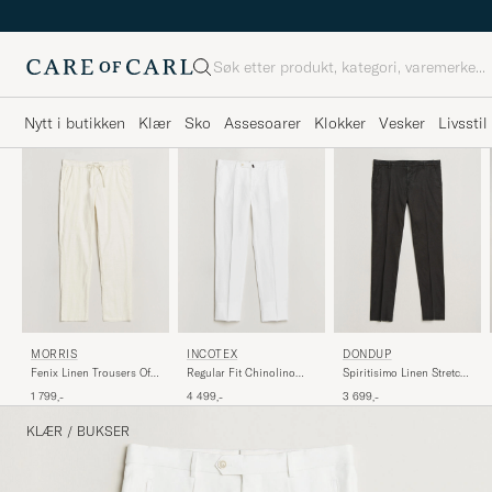
Søk
Nytt i butikken
Klær
Sko
Assesoarer
Klokker
Vesker
Livsstil
MORRIS
INCOTEX
DONDUP
Fenix Linen Trousers Off
Regular Fit Chinolino
Spiritisimo Linen Stretch
White
Trousers White
Chinos Black
1 799,-
4 499,-
3 699,-
KLÆR
/
BUKSER