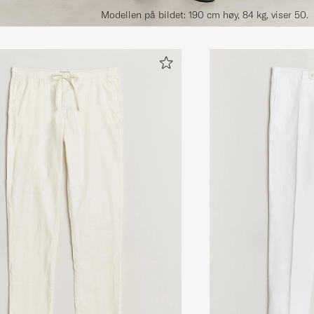
Modellen på bildet: 190 cm høy, 84 kg, viser 50.