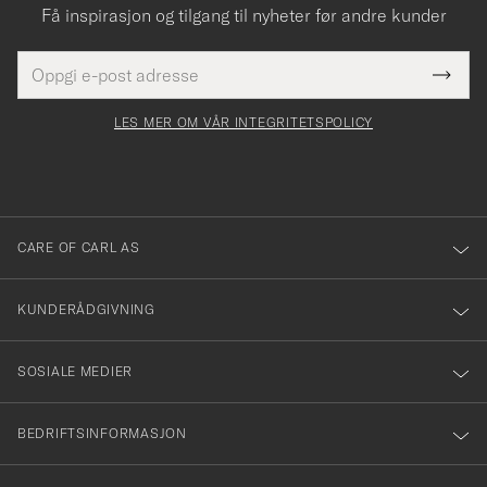
Få inspirasjon og tilgang til nyheter før andre kunder
E-
Tack
Dette
postadresse
Submi
för
felt
Newsl
må
Form
LES MER OM VÅR INTEGRITETSPOLICY
att
fylles
du
i
anmälde
dig
till
CARE OF CARL AS
vårt
nyhetsbrev!
KUNDERÅDGIVNING
SOSIALE MEDIER
BEDRIFTSINFORMASJON