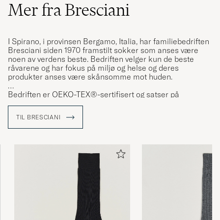
Mer fra Bresciani
I Spirano, i provinsen Bergamo, Italia, har familiebedriften
Bresciani siden 1970 framstilt sokker som anses være
noen av verdens beste. Bedriften velger kun de beste
råvarene og har fokus på miljø og helse og deres
produkter anses være skånsomme mot huden.
Bedriften er OEKO-TEX®-sertifisert og satser på
nærproduksjon for å kunne ha kontroll på komfort og
kvalitet. I produktene finner man eksklusive fiber av
TIL BRESCIANI
egyptisk bomull, australsk merinoull, fransk lin samt
kashmir fra geiter i Himalaya.