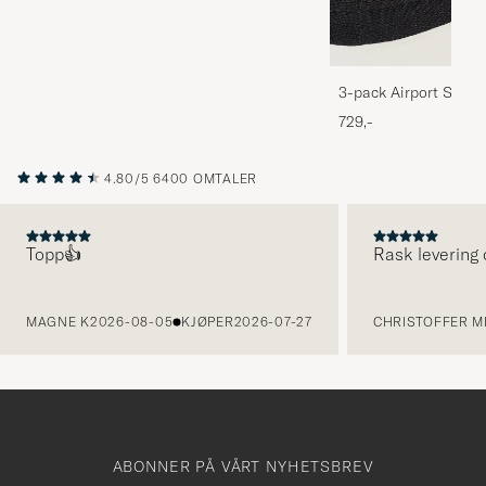
3-pack Airport Socks
Melange
729,-
4.80/5
6400 OMTALER
Topp👍
Rask levering 
FORRIGE
MAGNE K
2026-08-05
KJØPER
2026-07-27
CHRISTOFFER MI
ABONNER PÅ VÅRT NYHETSBREV