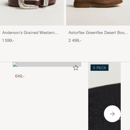
Anderson's Grained Western
Astorflex Greenflex Desert Boot
Leather Belt 2,5 cm Brown
Dark Khaki Suede
1 599,-
2 499,-
3-PACK
649,-