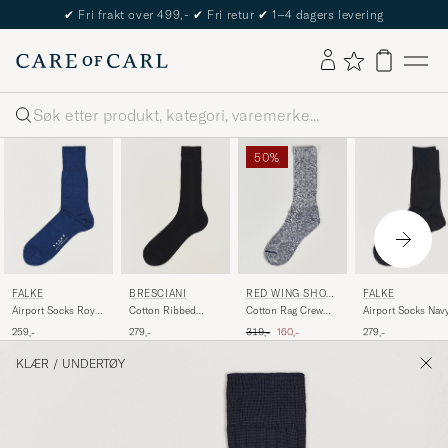
✔
Fri frakt over 499,-
✔
Fri retur
✔
1–4 dagers levering
Søk
50%
FALKE
BRESCIANI
RED WING SHOE
FALKE
S
Airport Socks Royal
Cotton Ribbed
Cotton Rag Crew
Airport Socks Nav
Blue
Short Socks Black
Blue/White
Ordinær pris
Nedsatt pris
259,-
279,-
319,-
160,-
279,-
KLÆR
/
UNDERTØY