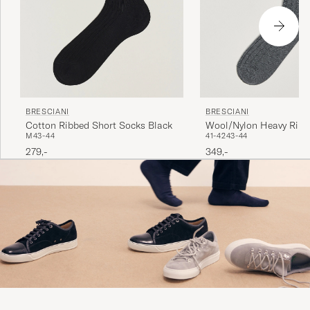
BRESCIANI
BRESCIANI
Cotton Ribbed Short Socks Black
Wool/Nylon Heavy Ribb
M
43-44
41-42
43-44
Grey
279,-
349,-