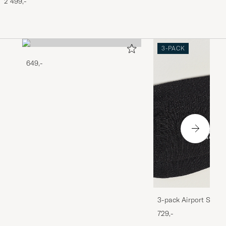
2 499,-
3-PACK
649,-
3-pack Airport Socks
Melange
729,-