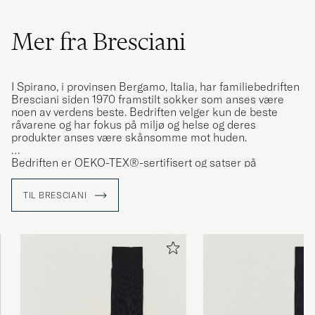
Mer fra Bresciani
I Spirano, i provinsen Bergamo, Italia, har familiebedriften
Bresciani siden 1970 framstilt sokker som anses være
noen av verdens beste. Bedriften velger kun de beste
råvarene og har fokus på miljø og helse og deres
produkter anses være skånsomme mot huden.
Bedriften er OEKO-TEX®-sertifisert og satser på
nærproduksjon for å kunne ha kontroll på komfort og
kvalitet. I produktene finner man eksklusive fiber av
TIL BRESCIANI
egyptisk bomull, australsk merinoull, fransk lin samt
kashmir fra geiter i Himalaya.