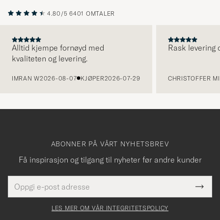
4.80/5
6401 OMTALER
Alltid kjempe fornøyd med
Rask levering o
kvaliteten og levering.
FORRIGE
IMRAN W
2026-08-07
KJØPER
2026-07-29
CHRISTOFFER MI
ABONNER PÅ VÅRT NYHETSBREV
Få inspirasjon og tilgang til nyheter før andre kunder
E-
Tack
Dette
postadresse
Submi
för
felt
Newsl
må
Form
LES MER OM VÅR INTEGRITETSPOLICY
att
fylles