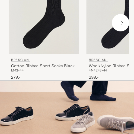
BRESCIANI
BRESCIANI
Cotton Ribbed Short Socks Black
Wool/Nylon Ribbed Sho
M
43-44
41-42
43-44
Navy
279,-
299,-