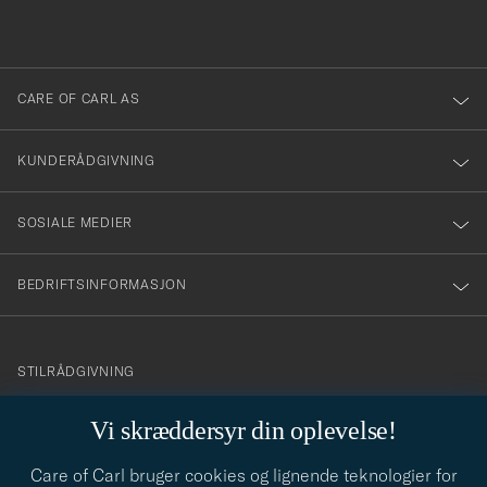
du
i
anmälde
dig
till
CARE OF CARL AS
vårt
nyhetsbrev!
KUNDERÅDGIVNING
SOSIALE MEDIER
BEDRIFTSINFORMASJON
info@careofcarl.no
STILRÅDGIVNING
Behøver du hjelp til å finne din personlige stil? Vi hjelper deg
Vi skræddersyr din oplevelse!
gjerne!
Care of Carl bruger cookies og lignende teknologier for
STILRÅDGIVNING