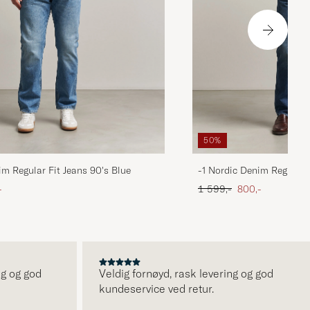
50%
im Regular Fit Jeans 90's Blue
-1 Nordic Denim Regular 
att pris
Ordinær pris
Nedsatt pris
-
1 599,-
800,-
g god
Veldig fornøyd, rask levering og god
kundeservice ved retur.