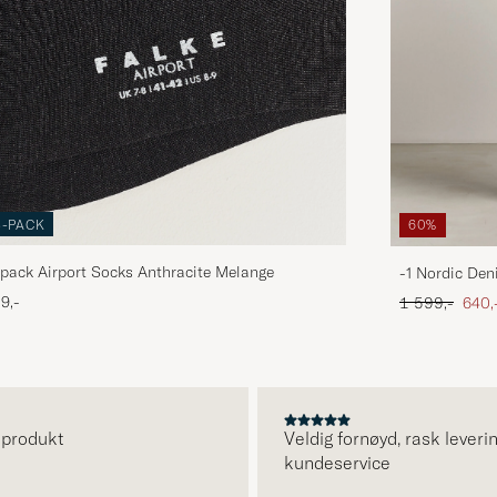
3-PACK
60%
pack Airport Socks Anthracite Melange
-1 Nordic Den
Ordinær pris
Neds
9,-
1 599,-
640,
odukt
Veldig fornøyd, rask levering o
kundeservice