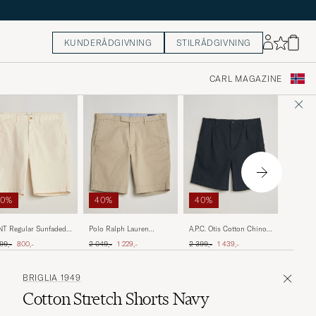
KUNDERÅDGIVNING
STILRÅDGIVNING
CARL MAGAZINE
40%
50%
40%
40%
Incotex
T Regular Sunfaded
Polo Ralph Lauren
A.P.C. Otis Cotton Chino
Shorts 
rts Cream
Stretch Twill Shorts
Shorts Dark Navy
Ordinær
inær pris
Nedsatt pris
Ordinær pris
Nedsatt pris
Ordinær pris
Nedsatt pris
3 599,-
99,-
800,-
2 049,-
1 229,-
2 399,-
1 439,-
Classic Khaki
BRIGLIA 1949
Cotton Stretch Shorts Navy