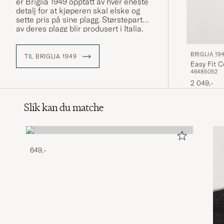
er Briglia 1949 opptatt av hver eneste
detalj for at kjøperen skal elske og
sette pris på sine plagg. Størsteparten
av deres plagg blir produsert i Italia.
BRIGLIA 19
TIL BRIGLIA 1949
Easy Fit C
46
48
50
52
2 049,-
Slik kan du matche
649,-