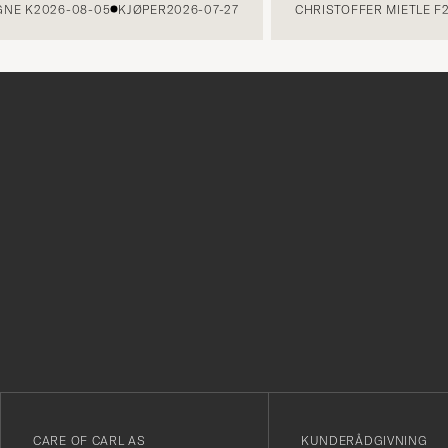
K
2026-08-05
KJØPER
2026-07-27
CHRISTOFFER MIETLE F
2026
Tack
för
att
du
anmälde
dig
till
vårt
CARE OF CARL AS
KUNDERÅDGIVNING