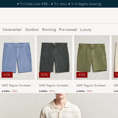
✔
Fri frakt over 499,-
✔
Fri retur
✔
1–4 dagers levering
Varemerker
Outdoor
Running
Pre-owned
Luxury
40%
60%
40%
GANT Regular Sunfaded
GANT Regular Sunfaded
GANT Regular Sunfaded
GAN
Shorts Faded Denim
Shorts Washed Out Black
Shorts Dry Herb Green
Sho
Ordinær pris
Nedsatt pris
Ordinær pris
Nedsatt pris
Ordinær pris
Nedsatt pris
Ord
1 599,-
959,-
1 599,-
640,-
1 599,-
959,-
1 5