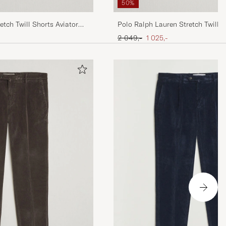
50%
etch Twill Shorts Aviator
Polo Ralph Lauren Stretch Twill S
Ordinær pris
Nedsatt pris
2 049,-
1 025,-