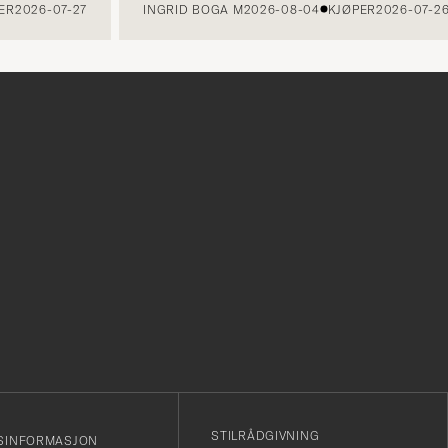
026-07-27
INGRID BOGA M
2026-08-04
KJØPER
2026-07-26
r
STILRÅDGIVNING
SINFORMASJON