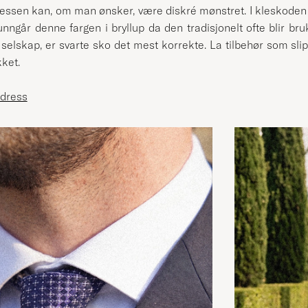
 Dressen kan, om man ønsker, være diskré mønstret. I kleskoden
nngår denne fargen i bryllup da den tradisjonelt ofte blir br
t selskap, er svarte sko det mest korrekte. La tilbehør som sl
kket.
 dress