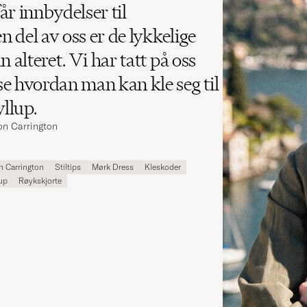
år innbydelser til
en del av oss er de lykkelige
n alteret. Vi har tatt på oss
e hvordan man kan kle seg til
llup.
Jon Carrington
n Carrington
Stiltips
Mørk Dress
Kleskoder
up
Røykskjorte