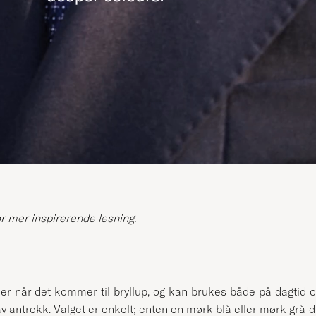
or mer inspirerende lesning.
er når det kommer til bryllup, og kan brukes både på dagtid 
av antrekk. Valget er enkelt; enten en mørk blå eller mørk grå d