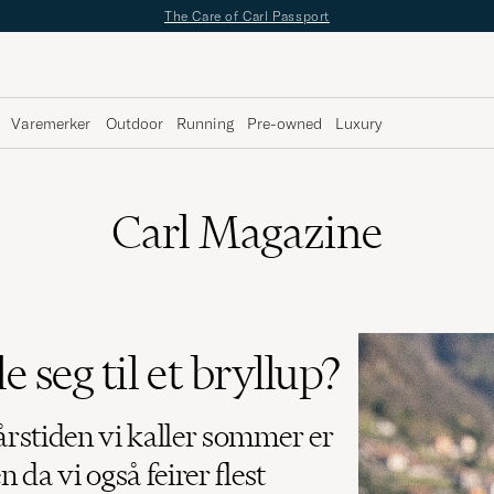
The Care of Carl Passport
Varemerker
Outdoor
Running
Pre-owned
Luxury
Carl Magazine
 seg til et bryllup?
 årstiden vi kaller sommer er
n da vi også feirer flest