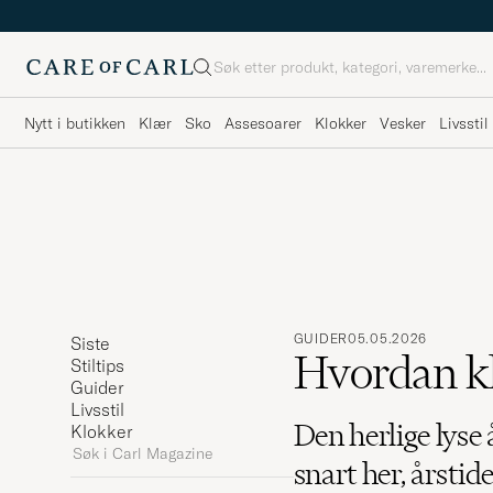
Søk
Nytt i butikken
Klær
Sko
Assesoarer
Klokker
Vesker
Livsstil
GUIDER
05.05.2026
Siste
Hvordan kle
Stiltips
Guider
Livsstil
Den herlige lyse
Klokker
Søk
snart her, årstide
i