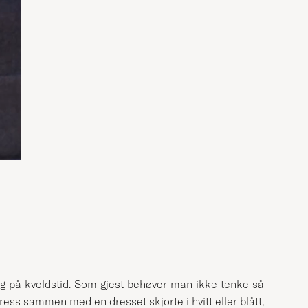
og på kveldstid. Som gjest behøver man ikke tenke så
ress sammen med en dresset skjorte i hvitt eller blått,