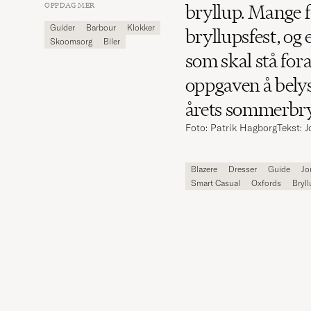
Carl
OPPDAG MER
bryllup. Mange f
Magazine
Guider
Barbour
Klokker
bryllupsfest, og 
Skoomsorg
Biler
som skal stå fora
oppgaven å belys
årets sommerbry
Foto: Patrik Hagborg
Tekst: 
Blazere
Dresser
Guide
Jo
Smart Casual
Oxfords
Bryll