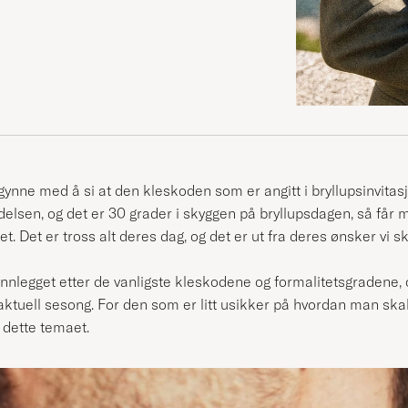
gynne med å si at den kleskoden som er angitt i bryllupsinvit
elsen, og det er 30 grader i skyggen på bryllupsdagen, så får 
pet. Det er tross alt deres dag, og det er ut fra deres ønsker vi s
innlegget etter de vanligste kleskodene og formalitetsgradene,
ktuell sesong. For den som er litt usikker på hvordan man skal
p dette temaet.