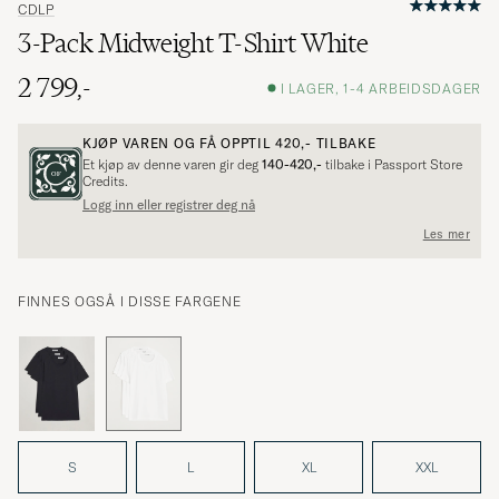
CDLP
3-Pack Midweight T-Shirt White
2 799,-
I LAGER, 1-4 ARBEIDSDAGER
KJØP VAREN OG FÅ OPPTIL
420,-
TILBAKE
Et kjøp av denne varen gir deg
140-420,-
tilbake i Passport Store
Credits.
Logg inn eller registrer deg nå
Les mer
FINNES OGSÅ I DISSE FARGENE
S
L
XL
XXL