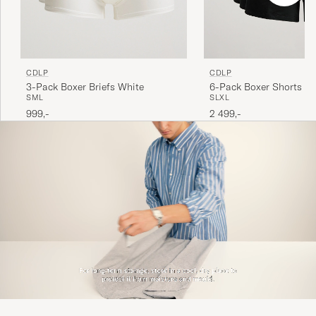
CDLP
CDLP
3-Pack Boxer Briefs White
6-Pack Boxer Shorts Bl
S
M
L
S
L
XL
999,-
2 499,-