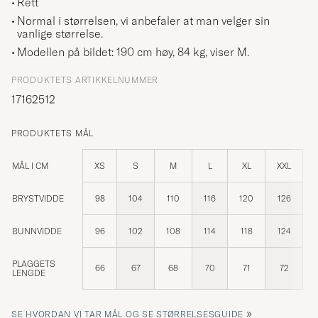
Rett
Normal i størrelsen, vi anbefaler at man velger sin
vanlige størrelse.
Modellen på bildet: 190 cm høy, 84 kg, viser
M
.
PRODUKTETS ARTIKKELNUMMER
17162512
PRODUKTETS MÅL
MÅL I CM
XS
S
M
L
XL
XXL
BRYSTVIDDE
98
104
110
116
120
126
BUNNVIDDE
96
102
108
114
118
124
PLAGGETS
66
67
68
70
71
72
LENGDE
»
SE HVORDAN VI TAR MÅL OG SE STØRRELSESGUIDE