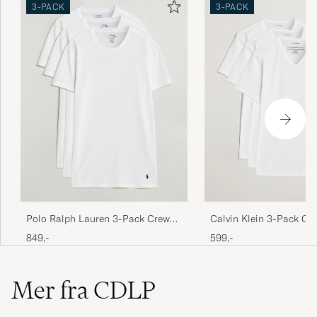
3-PACK
3-PACK
Polo Ralph Lauren 3-Pack Crew
Calvin Klein 3-Pack Co
Neck T-Shirt White
Stretch V-Neck T-Shirt
849,-
599,-
Mer fra CDLP