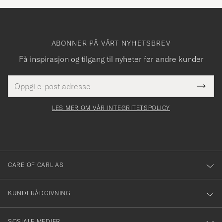
ABONNER PÅ VÅRT NYHETSBREV
Få inspirasjon og tilgang til nyheter før andre kunder
E-
Tack
Dette
postadresse
Submi
för
felt
Newsl
må
Form
LES MER OM VÅR INTEGRITETSPOLICY
att
fylles
du
i
anmälde
dig
till
CARE OF CARL AS
vårt
nyhetsbrev!
KUNDERÅDGIVNING
SOSIALE MEDIER