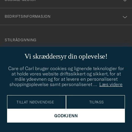
BEDRIFTSINFORMASJON
info@careofcarl.no
STILRÅDGIVNING
Behøver du hjelp til å finne din personlige stil? Vi hjelper deg
Vi skræddersyr din oplevelse!
gjerne!
Care of Carl bruger cookies og lignende teknologier for
STILRÅDGIVNING
at holde vores website driftssikkert og sikkert, for at
måle ydeevnen og for at levere en personaliseret
shoppingoplevelse samt personaliseret
…
Læs videre
© Care of Carl 2026
TILLAT NØDVENDIGE
TILPASS
GODKJENN