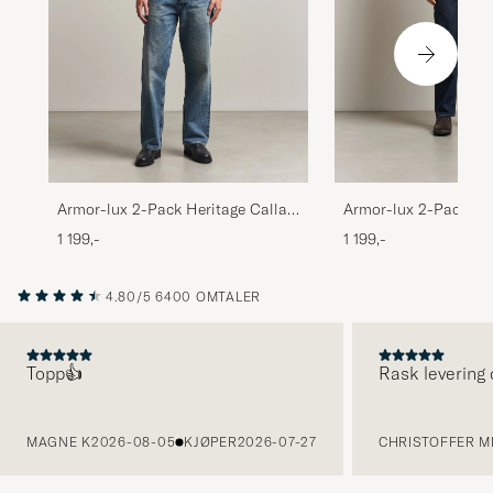
Armor-lux 2-Pack Her
Armor-lux 2-Pack Heritage Callac
T-Shirt White/White
T-Shirt Rich Navy
1 199,-
1 199,-
4.80/5
6400 OMTALER
Topp👍
Rask levering 
FORRIGE
MAGNE K
2026-08-05
KJØPER
2026-07-27
CHRISTOFFER MI