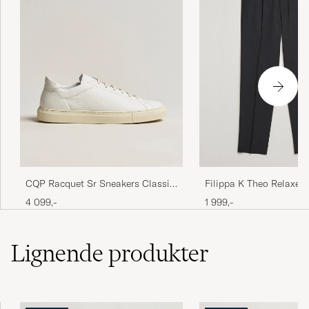
CQP Racquet Sr Sneakers Classic
Filippa K Theo Relaxed
White Leather
Trousers Black
4 099,-
1 999,-
Lignende
produkter