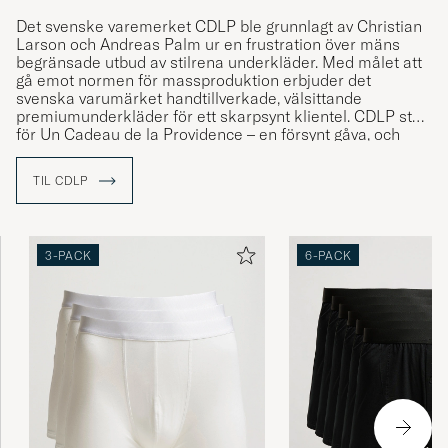
Det svenske varemerket CDLP ble grunnlagt av Christian
Larson och Andreas Palm ur en frustration över mäns
begränsade utbud av stilrena underkläder. Med målet att
gå emot normen för massproduktion erbjuder det
svenska varumärket handtillverkade, välsittande
premiumunderkläder för ett skarpsynt klientel. CDLP står
för Un Cadeau de la Providence – en försynt gåva, och
som namnet antyder har varumärket gjort sig välkänt för
sina tidlösa premiumunderkläder som levereras i
TIL CDLP
signifikanta, gula boxar.
Med ett starkt hållbarhetsengagemang samt underkläder
tillverkade i miljövänliga material, såsom lyocell, har
företaget som mål att erbjuda underkläder som
3-PACK
6-PACK
uppmuntrar kunden till att fatta ett mer medvetet val.