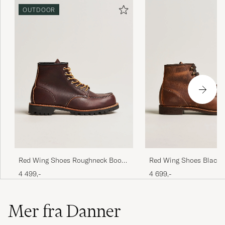
OUTDOOR
Red Wing Shoes Roughneck Boot
Red Wing Shoes Blacks
Briar Oil Slick Leather
Copper Rough/Though 
4 499,-
4 699,-
Mer fra Danner