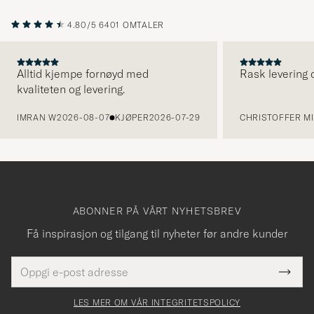
4.80/5
6401 OMTALER
Alltid kjempe fornøyd med
Rask levering o
kvaliteten og levering.
FORRIGE
IMRAN W
2026-08-07
KJØPER
2026-07-29
CHRISTOFFER MI
ABONNER PÅ VÅRT NYHETSBREV
Få inspirasjon og tilgang til nyheter før andre kunder
E-
Tack
Dette
postadresse
Submi
för
felt
Newsl
må
Form
LES MER OM VÅR INTEGRITETSPOLICY
att
fylles