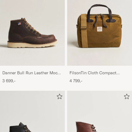
Danner Bull Run Leather Moc
FilsonTin Cloth Compact
Toe Boot Brown
BriefcaseDark Tan
3 699,-
4 799,-