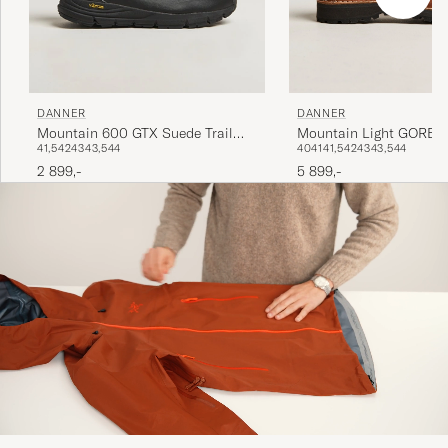
DANNER
DANNER
Mountain Light GORE-
Mountain 600 GTX Suede Trail
40
41
41,5
42
43
43,5
44
41,5
42
43
43,5
44
Cascade Clovis
Boot Black
5 899,-
2 899,-