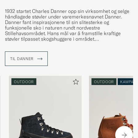
1932 startet Charles Danner opp sin virksomhet og selge
håndlagede støvler under varemerkesnavnet Danner.
Danner fant inspirasjonene til sin slitesterke og
funksjonelle sko i naturen rundt nordvestre
Stillehavsområdet. Hans mål var å framstille kraftige
støvler tilpasset skogshuggere i området.
Mange modeller framstilles fortsatt i dag i Portland, USA,
støvler utformet for eventyr og opplevelser. Finn produkter
TIL DANNER
av høy kvalitet, ofte også med innslag av Gore-Tex og
såler fra Vibram.
OUTDOOR
OUTDOOR
KAMPAN