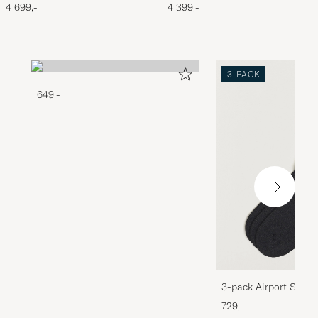
Copper Rough/Though Leather
Oro Legacy Leather
4 699,-
4 399,-
3-PACK
649,-
3-pack Airport Socks
Melange
729,-