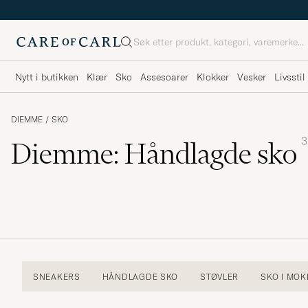
Søk
Nytt i butikken
Klær
Sko
Assesoarer
Klokker
Vesker
Livsstil
DIEMME
/
SKO
3
Diemme: Håndlagde sko
SNEAKERS
HÅNDLAGDE SKO
STØVLER
SKO I MOK