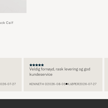
ck Calf
Veldig fornøyd, rask levering og god
kundeservice
026-07-27
KENNETH O
2026-08-05
KJØPER
2026-07-27