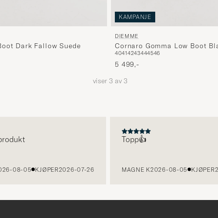
KAMPANJE
DIEMME
Boot Dark Fallow Suede
Cornaro Gomma Low Boot Bla
40
41
42
43
44
45
46
5 499,-
viser
3
av
3
produkt
Topp👍
26-08-05
KJØPER
2026-07-26
MAGNE K
2026-08-05
KJØPER
2