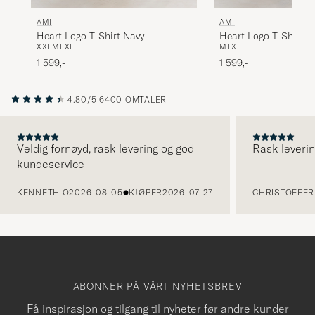
AMI
AMI
Heart Logo T-Shirt Navy
Heart Logo T-Shirt W
XXL
M
L
XL
M
L
XL
1 599,-
1 599,-
4.80/5
6400 OMTALER
Veldig fornøyd, rask levering og god
Rask leverin
kundeservice
FORRIGE
KENNETH O
2026-08-05
KJØPER
2026-07-27
CHRISTOFFER 
ABONNER PÅ VÅRT NYHETSBREV
Få inspirasjon og tilgang til nyheter før andre kunder