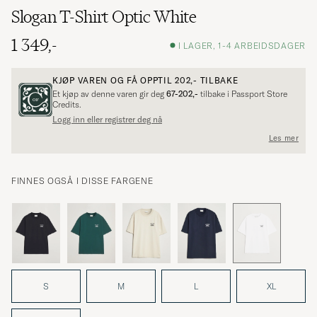
Slogan T-Shirt Optic White
1 349,-
I LAGER, 1-4 ARBEIDSDAGER
KJØP VAREN OG FÅ OPPTIL
202,-
TILBAKE
Et kjøp av denne varen gir deg
67-202,-
tilbake i Passport Store
Credits.
Logg inn eller registrer deg nå
Les mer
FINNES OGSÅ I DISSE FARGENE
S
M
L
XL