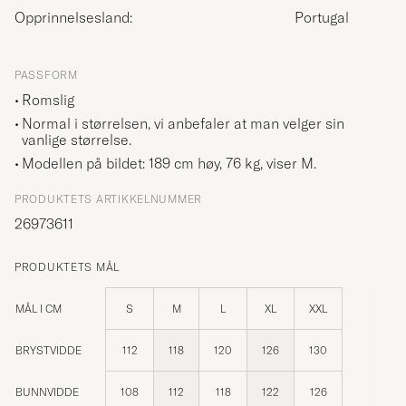
Opprinnelsesland:
Portugal
PASSFORM
Romslig
Normal i størrelsen, vi anbefaler at man velger sin
vanlige størrelse.
Modellen på bildet: 189 cm høy, 76 kg, viser
M
.
PRODUKTETS ARTIKKELNUMMER
26973611
PRODUKTETS MÅL
MÅL I CM
S
M
L
XL
XXL
BRYSTVIDDE
112
118
120
126
130
BUNNVIDDE
108
112
118
122
126