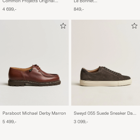
Common Projects Original
Le Bonnet
Achilles Sneaker Black
Lambswool/Caregora Beanie
4 699,-
849,-
Mustard
Paraboot Michael Derby Marron
Sweyd 055 Suede Sneaker Dark
Grey
5 499,-
3 099,-