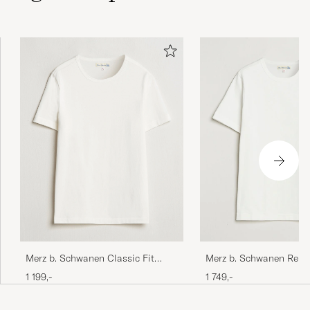
Passade perfekt, underbart material, lite
tjockare!!
JAN C
KJØPTE PÅ CAREOFCARL.SE
Merz b. Schwanen Classic Fit
Merz b. Schwanen Relax
Loopwheeled T-Shirt White
Loopwheeled Heavy T-S
1 199,-
1 749,-