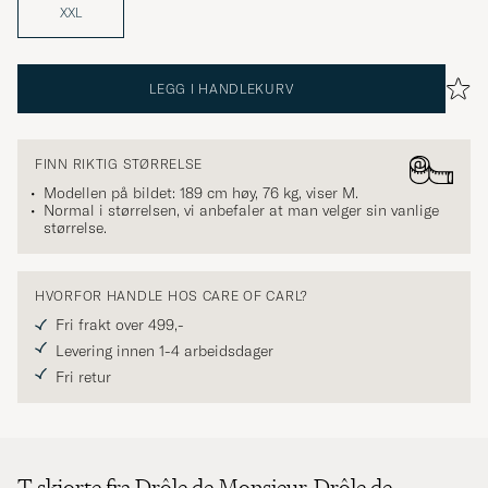
XXL
LEGG I HANDLEKURV
FINN RIKTIG STØRRELSE
Modellen på bildet: 189 cm høy, 76 kg, viser
M
.
Normal i størrelsen, vi anbefaler at man velger sin vanlige
størrelse.
HVORFOR HANDLE HOS CARE OF CARL?
Fri frakt over 499,-
Levering innen 1-4 arbeidsdager
Fri retur
T-skjorte fra Drôle de Monsieur. Drôle de