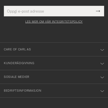
E-
Tack
Dette
postadresse
Submi
för
felt
Newsl
må
Form
LES MER OM VÅR INTEGRITETSPOLICY
att
fylles
du
i
anmälde
dig
till
CARE OF CARL AS
vårt
nyhetsbrev!
KUNDERÅDGIVNING
SOSIALE MEDIER
BEDRIFTSINFORMASJON