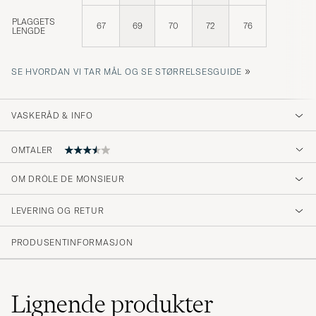
PLAGGETS
67
69
70
72
76
LENGDE
»
SE HVORDAN VI TAR MÅL OG SE STØRRELSESGUIDE
VASKERÅD & INFO
OMTALER
OM DRÔLE DE MONSIEUR
Snabb leverans
LEVERING OG RETUR
ANDREAS K
KJØPTE PÅ CAREOFCARL.SE
PRODUSENTINFORMASJON
För kort
Lignende
produkter
ERDRIN A
KJØPTE PÅ CAREOFCARL.SE