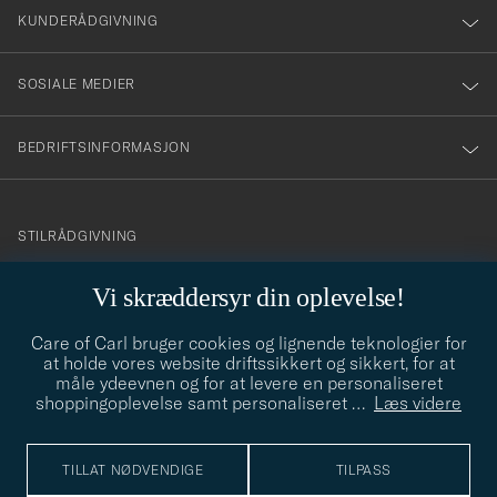
nyhetsbrev!
KUNDERÅDGIVNING
SOSIALE MEDIER
BEDRIFTSINFORMASJON
info@careofcarl.no
STILRÅDGIVNING
Behøver du hjelp til å finne din personlige stil? Vi hjelper deg
Vi skræddersyr din oplevelse!
gjerne!
Care of Carl bruger cookies og lignende teknologier for
STILRÅDGIVNING
at holde vores website driftssikkert og sikkert, for at
måle ydeevnen og for at levere en personaliseret
shoppingoplevelse samt personaliseret
…
Læs videre
© Care of Carl 2026
TILLAT NØDVENDIGE
TILPASS