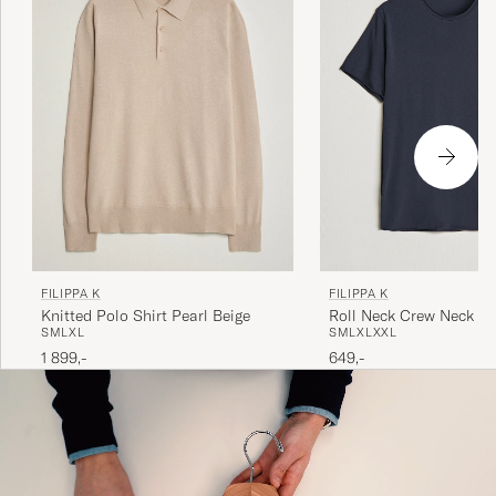
FILIPPA K
FILIPPA K
Roll Neck Crew Neck Te
Knitted Polo Shirt Pearl Beige
S
M
L
XL
XXL
S
M
L
XL
649,-
1 899,-