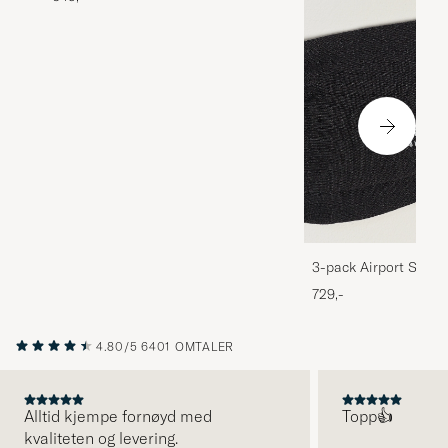
3-pack Airport Socks
Melange
729,-
4.80/5
6401 OMTALER
Alltid kjempe fornøyd med
Topp👍
kvaliteten og levering.