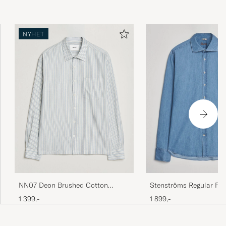
NYHET
NN07 Deon Brushed Cotton
Stenströms Regular Fit
Striped Shirt Blue
Washed Shirt Light De
1 399,-
1 899,-