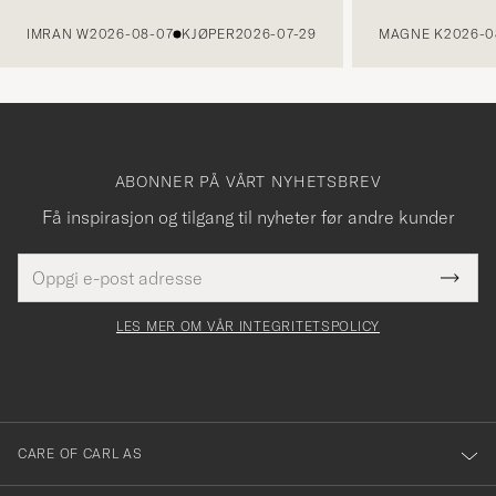
FORRIGE
IMRAN W
2026-08-07
KJØPER
2026-07-29
MAGNE K
2026-0
ABONNER PÅ VÅRT NYHETSBREV
Få inspirasjon og tilgang til nyheter før andre kunder
E-
Tack
Dette
postadresse
Submi
för
felt
Newsl
må
Form
LES MER OM VÅR INTEGRITETSPOLICY
att
fylles
du
i
anmälde
dig
till
CARE OF CARL AS
vårt