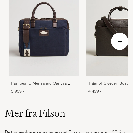
Pampeano Mensajero Canvas
Tiger of Sweden Bosun 
Briefcase Navy
Leather Briefcase Dark
3 999,-
4 499,-
Mer fra Filson
Det amerikanske varemerket Filson har mer enn 100 års