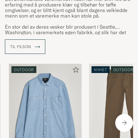
erfaring med å produsere klær og tilbehør for tøffe
omgivelser, og er blitt kjent også blant dagens velkledde
menn som et varemerke man kan stole på.
En stor del av deres vesker blir produsert i Seattle,
Washington, i varemerkets egen fabrikk, og slik har det
vært siden Clinton C. Filson startet virksomheten i 1897,
midt under det store gullrushet.
TIL FILSON
OUTDOOR
NYHET
OUTDOOR