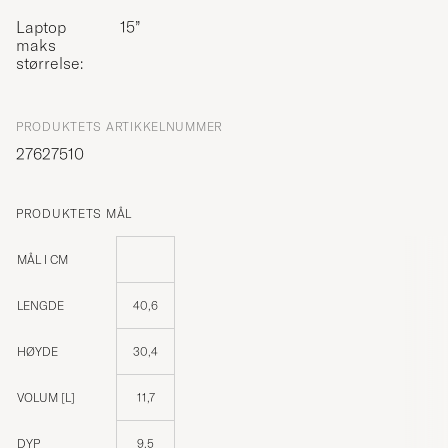
Laptop
15”
maks
størrelse:
PRODUKTETS ARTIKKELNUMMER
27627510
PRODUKTETS MÅL
MÅL I CM
LENGDE
40,6
HØYDE
30,4
VOLUM [L]
11,7
DYP
9,5