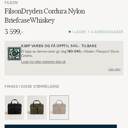
FILSON
FilsonDryden Cordura Nylon
BriefcaseWhiskey
3 599,-
I LAGER, 1-4 ARBEIDSDAGER
KJØP VAREN OG FÅ OPPTIL
540,-
TILBAKE
Et kjøp av denne varen gir deg
180-540,-
tilbake i Passport Store
Credits.
Logg inn eller registrer deg nå
Les mer
FINNES I DISSE STØRRELSENE