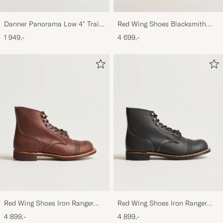
Danner Panorama Low 4" Trail
Red Wing Shoes Blacksmith
Boot Black/Olive
Boot Copper Rough/Though
1 949,-
4 699,-
Leather
Red Wing Shoes Iron Ranger
Red Wing Shoes Iron Ranger
Boot Amber Harness
Boot Black Harness
4 899,-
4 899,-