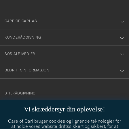
anmälde
dig
till
CARE OF CARL AS
vårt
nyhetsbrev!
KUNDERÅDGIVNING
SOSIALE MEDIER
BEDRIFTSINFORMASJON
info@careofcarl.no
STILRÅDGIVNING
Behøver du hjelp til å finne din personlige stil? Vi hjelper deg
Vi skræddersyr din oplevelse!
gjerne!
Care of Carl bruger cookies og lignende teknologier for
STILRÅDGIVNING
at holde vores website driftssikkert og sikkert, for at