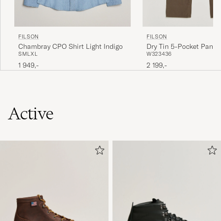
FILSON
FILSON
Chambray CPO Shirt Light Indigo
Dry Tin 5-Pocket Pants
S
M
L
XL
W32
34
36
Olive
1 949,-
2 199,-
Active