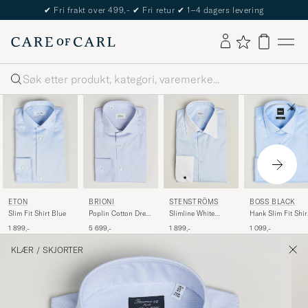
The Care of Carl Passport
Søk
ETON
BOSS BLACK
BRIONI
STENSTRÖMS
Slim Fit Shirt Blue
Hank Slim Fit Shir
Poplin Cotton Dress
Slimline White
Light Blue
Shirt Light Blue
Collar Whinchester
1 899,-
1 099,-
5 699,-
1 899,-
Shirt Blue
KLÆR
/
SKJORTER