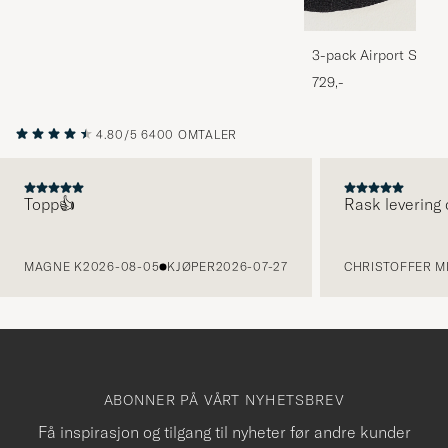
3-pack Airport Socks
Melange
729,-
4.80/5
6400 OMTALER
Topp👍
Rask levering 
FORRIGE
MAGNE K
2026-08-05
KJØPER
2026-07-27
CHRISTOFFER MI
ABONNER PÅ VÅRT NYHETSBREV
Få inspirasjon og tilgang til nyheter før andre kunder