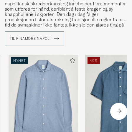
napolitansk skredderkunst og inneholder flere momenter
som utføres for hånd, deriblant å feste kragen og sy
knapphullene i skjorten. Den dag i dag følger
produksjonen i stor utstrekning tradisjonelle regler fra en
tid da symaskiner ikke fantes. Ikke sjelden gjøres ting på
samme måte som den gangen Caroline, varemerkets
grunnlegger, åpnet sitt første syatelier i Napoli i 1925.
TIL FINAMORE NAPOLI
NYHET
40%