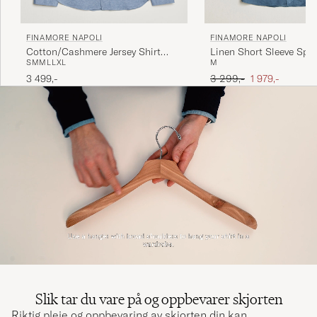
FINAMORE NAPOLI
FINAMORE NAPOLI
Cotton/Cashmere Jersey Shirt
Linen Short Sleeve Spor
S
M
M
L
L
XL
M
Light Blue
Dark Blue
Ordinær pris
Nedsatt pris
3 499,-
3 299,-
1 979,-
Slik tar du vare på og oppbevarer skjorten
Riktig pleie og oppbevaring av skjorten din kan