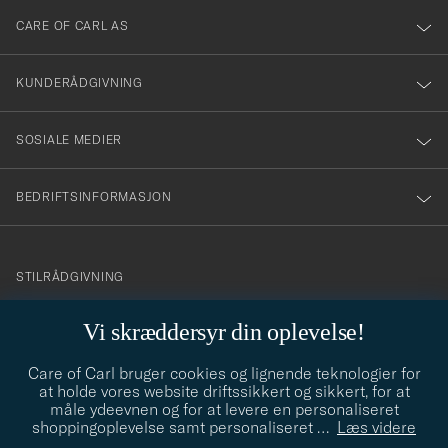
till
CARE OF CARL AS
vårt
nyhetsbrev!
KUNDERÅDGIVNING
SOSIALE MEDIER
BEDRIFTSINFORMASJON
info@careofcarl.no
STILRÅDGIVNING
Behøver du hjelp til å finne din personlige stil? Vi hjelper deg
Vi skræddersyr din oplevelse!
gjerne!
Care of Carl bruger cookies og lignende teknologier for
STILRÅDGIVNING
at holde vores website driftssikkert og sikkert, for at
måle ydeevnen og for at levere en personaliseret
shoppingoplevelse samt personaliseret
…
Læs videre