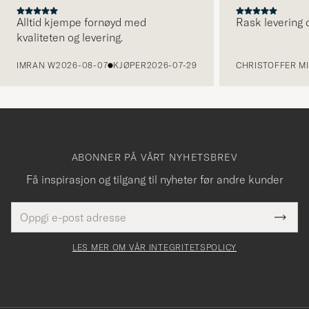
Alltid kjempe fornøyd med
Rask levering o
kvaliteten og levering.
FORRIGE
IMRAN W
2026-08-07
KJØPER
2026-07-29
CHRISTOFFER MI
ABONNER PÅ VÅRT NYHETSBREV
Få inspirasjon og tilgang til nyheter før andre kunder
E-
Tack
Dette
postadresse
Submi
för
felt
Newsl
må
Form
LES MER OM VÅR INTEGRITETSPOLICY
att
fylles
du
i
anmälde
dig