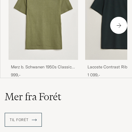
Merz b. Schwanen 1950s Classic
Lacoste Contrast Rib P
Loopwheeled T-shirt Army
Shirt Dark Varech
999,-
1 099,-
Mer fra Forét
TIL FORÉT