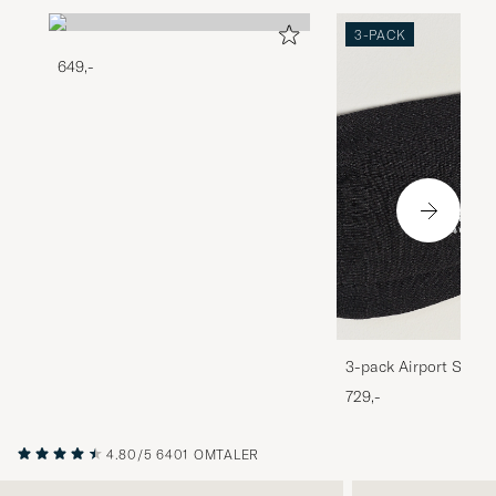
3-PACK
649,-
3-pack Airport Socks
Melange
729,-
4.80/5
6401 OMTALER