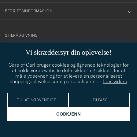
BEDRIFTSINFORMASJON
info@careofcarl.no
STILRÅDGIVNING
Behøver du hjelp til å finne din personlige stil? Vi hjelper deg
Vi skræddersyr din oplevelse!
gjerne!
Care of Carl bruger cookies og lignende teknologier for
STILRÅDGIVNING
at holde vores website driftssikkert og sikkert, for at
måle ydeevnen og for at levere en personaliseret
shoppingoplevelse samt personaliseret
…
Læs videre
© Care of Carl 2026
TILLAT NØDVENDIGE
TILPASS
GODKJENN