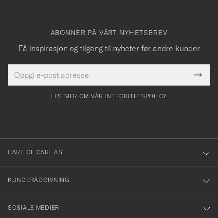
ABONNER PÅ VÅRT NYHETSBREV
Få inspirasjon og tilgang til nyheter før andre kunder
E-
Tack
Dette
postadresse
Submi
för
felt
Newsl
må
Form
LES MER OM VÅR INTEGRITETSPOLICY
att
fylles
du
i
anmälde
dig
till
CARE OF CARL AS
vårt
nyhetsbrev!
KUNDERÅDGIVNING
SOSIALE MEDIER