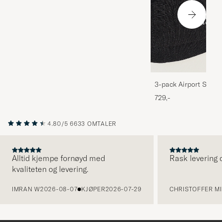
3-pack Airport Socks
Melange
729,-
4.80/5
6633 OMTALER
Alltid kjempe fornøyd med
Rask levering o
kvaliteten og levering.
FORRIGE
IMRAN W
2026-08-07
KJØPER
2026-07-29
CHRISTOFFER MI