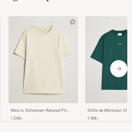
Merz b. Schwanen Relaxed Fit
Drôle de Monsieur Clas
Loopwheeled T-Shirt Nature
T-Shirt Dark Green
1 249,-
1 199,-