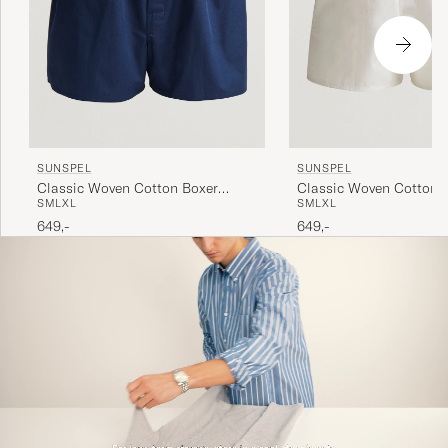
SUNSPEL
SUNSPEL
Classic Woven Cotton Boxer
Classic Woven Cotton 
S
M
L
XL
S
M
L
XL
Shorts Navy
Shorts White
649,-
649,-