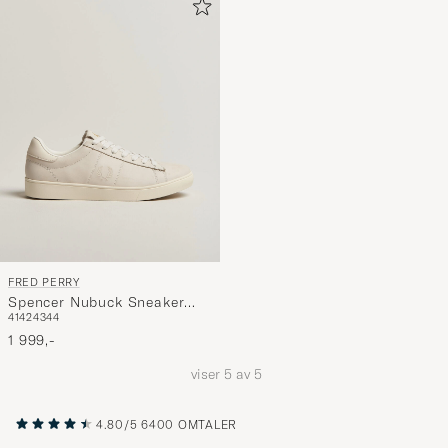
FRED PERRY
Spencer Nubuck Sneaker
41
42
43
44
Snow White
1 999,-
viser
5
av
5
4.80/5
6400 OMTALER