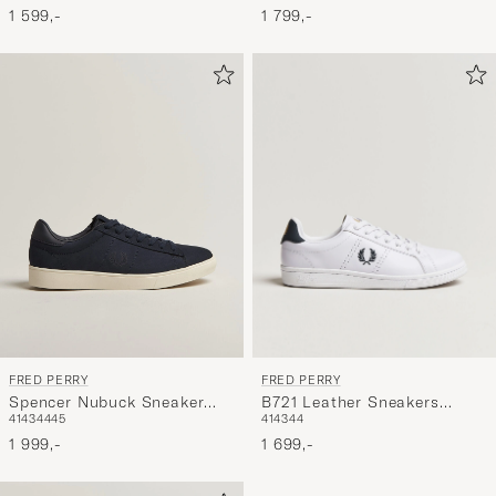
1 799,-
1 599,-
FRED PERRY
FRED PERRY
B721 Leather Sneakers
Spencer Nubuck Sneaker
41
43
44
41
43
44
45
White/Navy
Navy
1 699,-
1 999,-