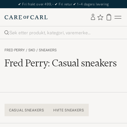
✔
Fri frakt over 499,-
✔
Fri retur
✔
1–4 dagers levering
Søk
FRED PERRY
/
SKO
/
SNEAKERS
Fred Perry: Casual sneakers
CASUAL SNEAKERS
HVITE SNEAKERS