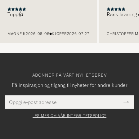
Topp👍
Rask levering 
FORRIGE
MAGNE K
2026-08-05
KJØPER
2026-07-27
CHRISTOFFER MI
ABONNER PÅ VÅRT NYHETSBREV
Få inspirasjon og tilgang til nyheter før andre kunder
E-
Tack
Dette
postadresse
Submi
för
felt
Newsl
må
Form
LES MER OM VÅR INTEGRITETSPOLICY
att
fylles
du
i
anmälde