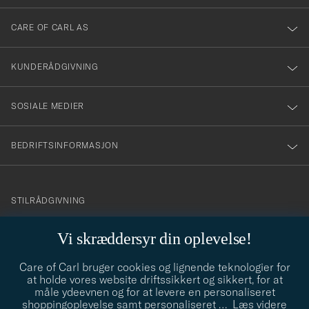
dig
till
CARE OF CARL AS
vårt
nyhetsbrev!
KUNDERÅDGIVNING
SOSIALE MEDIER
BEDRIFTSINFORMASJON
info@careofcarl.no
STILRÅDGIVNING
Behøver du hjelp til å finne din personlige stil? Vi hjelper deg
Vi skræddersyr din oplevelse!
gjerne!
Care of Carl bruger cookies og lignende teknologier for
STILRÅDGIVNING
at holde vores website driftssikkert og sikkert, for at
måle ydeevnen og for at levere en personaliseret
shoppingoplevelse samt personaliseret
…
Læs videre