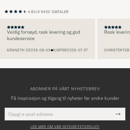
4.80/5
6400 OMTALER
Veldig fornøyd, rask levering og god
Rask leverin
kundeservice
FORRIGE
KENNETH O
2026-08-05
KJØPER
2026-07-27
CHRISTOFFER 
ABONNER PÅ VÅRT NYHETSBREV
Få inspirasjon og tilgang til nyheter før andre kunder
E-
Tack
Dette
postadresse
Submi
för
felt
Newsl
må
Form
LES MER OM VÅR INTEGRITETSPOLICY
att