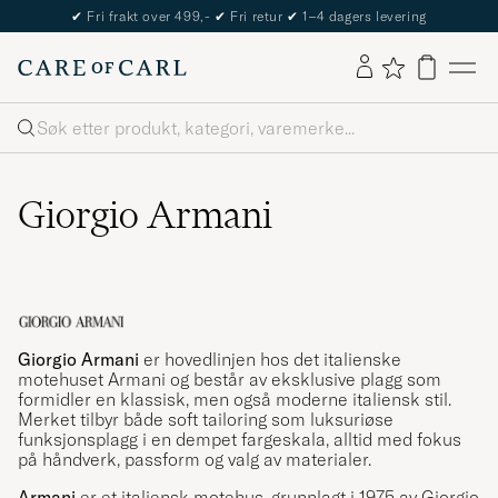
✔
Fri frakt over 499,-
✔
Fri retur
✔
1–4 dagers levering
Søk
Giorgio Armani
Giorgio Armani
er hovedlinjen hos det italienske
motehuset Armani og består av eksklusive plagg som
formidler en klassisk, men også moderne italiensk stil.
Merket tilbyr både soft tailoring som luksuriøse
funksjonsplagg i en dempet fargeskala, alltid med fokus
på håndverk, passform og valg av materialer.
Armani
er et italiensk motehus, grunnlagt i 1975 av Giorgio