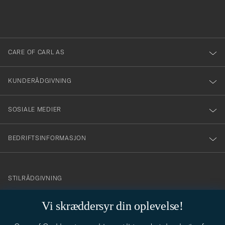
fylles
du
i
anmälde
dig
till
CARE OF CARL AS
vårt
nyhetsbrev!
KUNDERÅDGIVNING
SOSIALE MEDIER
BEDRIFTSINFORMASJON
info@careofcarl.no
STILRÅDGIVNING
Behøver du hjelp til å finne din personlige stil? Vi hjelper deg
Vi skræddersyr din oplevelse!
gjerne!