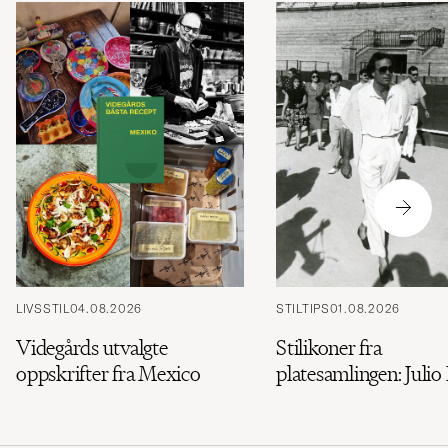
et
mer
håndpluk
utvalg
til
deg.
LIVSSTIL
04.08.2026
STILTIPS
01.08.2026
Videgårds utvalgte
Stilikoner fra
oppskrifter fra Mexico
platesamlingen: Julio 