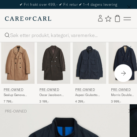
✔
Fri frakt over 499,-
✔
Fri retur
✔
1–4 dagers levering
Søk
PRE-OWNED
PRE-OWNED
PRE-OWNED
PRE-OWNED
Sealup Genova
Oscar Jacobson
Aspesi Giubotto
Morris Double
Wool Peacoat Camel
Sebastian
Garment Dyed Field
Breasted Wool Co
7 799,-
3 199,-
4 299,-
3 999,-
50
Wool/Cashmere
Jacket Navy S
Navy 48
Double Breasted
PRE-OWNED
Coat Brown 48