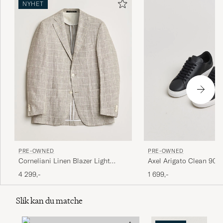
NYHET
PRE-OWNED
PRE-OWNED
Corneliani Linen Blazer Light
Axel Arigato Clean 90 
Beige Check 48
Black 42
4 299,-
1 699,-
Slik kan du matche