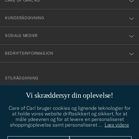
till
CARE OF CARL AS
vårt
nyhetsbrev!
KUNDERÅDGIVNING
SOSIALE MEDIER
BEDRIFTSINFORMASJON
info@careofcarl.no
STILRÅDGIVNING
Behøver du hjelp til å finne din personlige stil? Vi hjelper deg
Vi skræddersyr din oplevelse!
gjerne!
Care of Carl bruger cookies og lignende teknologier for
STILRÅDGIVNING
at holde vores website driftssikkert og sikkert, for at
måle ydeevnen og for at levere en personaliseret
shoppingoplevelse samt personaliseret
…
Læs videre
© Care of Carl 2026