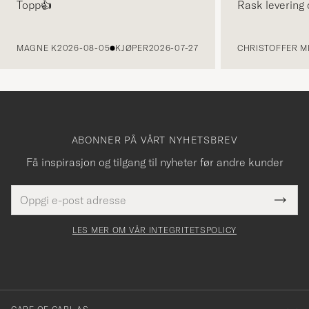
Topp👍
Rask levering 
FORRIGE
MAGNE K
2026-08-05
KJØPER
2026-07-27
CHRISTOFFER MI
ABONNER PÅ VÅRT NYHETSBREV
Få inspirasjon og tilgang til nyheter før andre kunder
E-
Tack
Dette
postadresse
Submi
för
felt
Newsl
må
Form
LES MER OM VÅR INTEGRITETSPOLICY
att
fylles
du
i
anmälde
dig