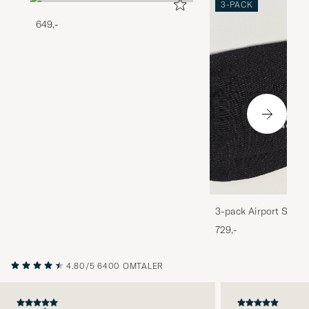
3-PACK
649,-
3-pack Airport Socks
Melange
729,-
4.80/5
6400 OMTALER