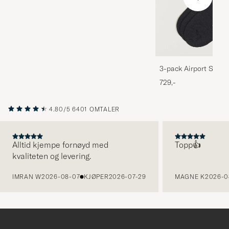
3-pack Airport Socks
Melange
729,-
4.80/5
6401 OMTALER
Alltid kjempe fornøyd med
Topp👍
kvaliteten og levering.
FORRIGE
IMRAN W
2026-08-07
KJØPER
2026-07-29
MAGNE K
2026-0