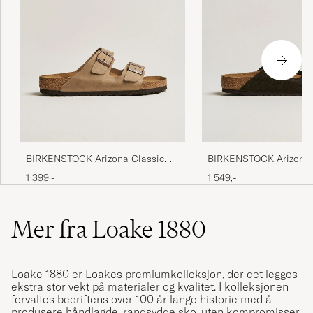
BIRKENSTOCK Arizona Classic
BIRKENSTOCK Arizona 
Footbed Tabacco Oiled Leather
Footbed Mocca Suede
1 399,-
1 549,-
Mer fra Loake 1880
Loake 1880 er Loakes premiumkolleksjon, der det legges
ekstra stor vekt på materialer og kvalitet. I kolleksjonen
forvaltes bedriftens over 100 år lange historie med å
produsere håndlagde, randsydde sko, uten kompromisser