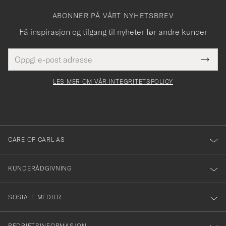
ABONNER PÅ VÅRT NYHETSBREV
Få inspirasjon og tilgang til nyheter før andre kunder
E-
Tack
Dette
postadresse
Submi
för
felt
Newsl
må
Form
LES MER OM VÅR INTEGRITETSPOLICY
att
fylles
du
i
anmälde
dig
till
CARE OF CARL AS
vårt
nyhetsbrev!
KUNDERÅDGIVNING
SOSIALE MEDIER
BEDRIFTSINFORMASJON