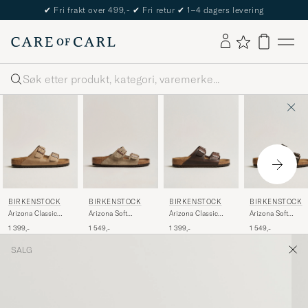
✔
Fri frakt over 499,-
✔
Fri retur
✔
1–4 dagers levering
Søk
BIRKENSTOCK
BIRKENSTOCK
BIRKENSTOCK
BIRKENSTOCK
Arizona Classic
Arizona Soft
Arizona Classic
Arizona Soft
Footbed Tabacco
Footbed Taupe
Footbed Habana
Footbed Mocca
1 399,-
1 549,-
1 399,-
1 549,-
Oiled Leather
Suede
Oiled Leather
Suede
SALG