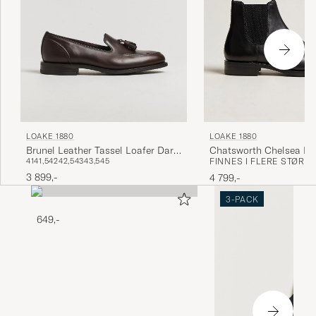
LOAKE 1880
LOAKE 1880
Chatsworth Chelsea Bo
Brunel Leather Tassel Loafer Dark
FINNES I FLERE STØRR
41
41,5
42
42,5
43
43,5
45
Calf
Brown
3 899,-
4 799,-
3-PACK
649,-