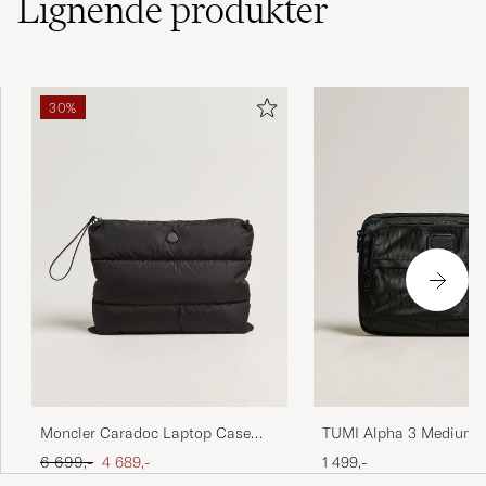
Lignende
produkter
30%
TUMI Alpha 3 Medium 
Moncler Caradoc Laptop Case
Cover Black
Black
Ordinær pris
Nedsatt pris
1 499,-
6 699,-
4 689,-