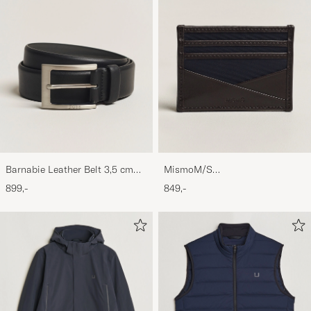
Barnabie Leather Belt 3,5 cm
MismoM/S
Black
CardholderNavy/Dark Brown
899,-
849,-