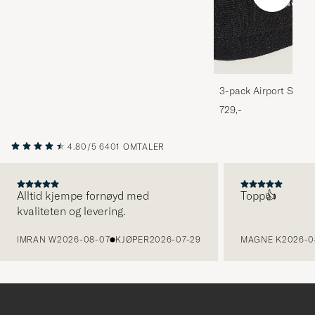
3-pack Airport Socks
Melange
729,-
4.80/5
6401 OMTALER
Alltid kjempe fornøyd med
Topp👍
kvaliteten og levering.
FORRIGE
IMRAN W
2026-08-07
KJØPER
2026-07-29
MAGNE K
2026-0