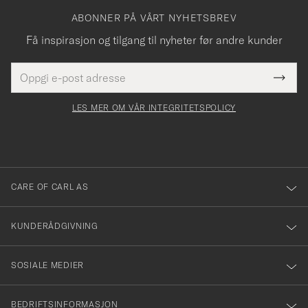
ABONNER PÅ VÅRT NYHETSBREV
Få inspirasjon og tilgang til nyheter før andre kunder
E-
Tack
Dette
postadresse
Submi
för
felt
Newsl
må
Form
LES MER OM VÅR INTEGRITETSPOLICY
att
fylles
du
i
anmälde
dig
till
CARE OF CARL AS
vårt
nyhetsbrev!
KUNDERÅDGIVNING
SOSIALE MEDIER
BEDRIFTSINFORMASJON