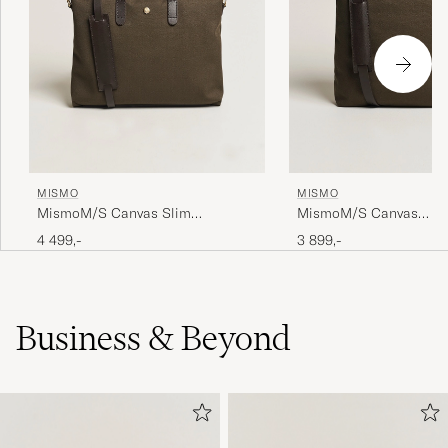
MISMO
MISMO
MismoM/S Canvas Slim
MismoM/S Canvas
BriefArmy/Dark Brown
ShopperArmy/Dark Bro
4 499,-
3 899,-
Business & Beyond