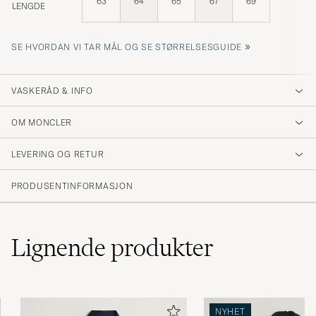
63
64
65
67
69
LENGDE
»
SE HVORDAN VI TAR MÅL OG SE STØRRELSESGUIDE
VASKERÅD & INFO
OM MONCLER
LEVERING OG RETUR
PRODUSENTINFORMASJON
Lignende
produkter
NYHET