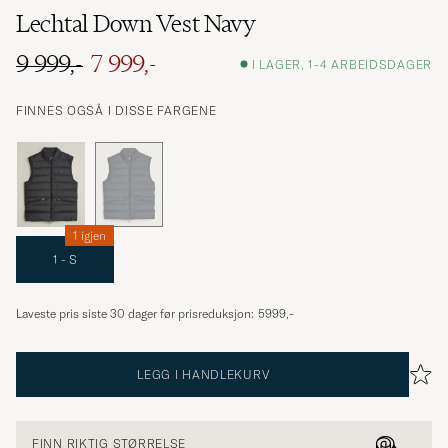
Lechtal Down Vest Navy
9 999,-
7 999,-
I LAGER, 1-4 ARBEIDSDAGER
FINNES OGSÅ I DISSE FARGENE
1 igjen
1 - S
Laveste pris siste 30 dager før prisreduksjon:
5999,-
LEGG I HANDLEKURV
FINN RIKTIG STØRRELSE