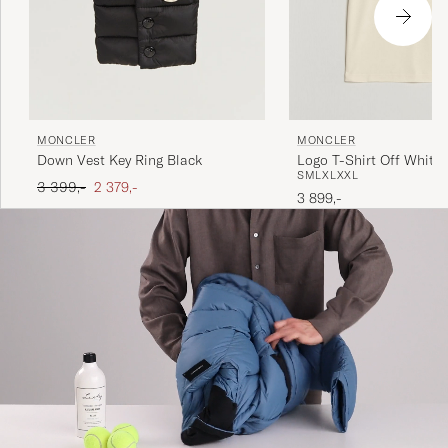
MONCLER
MONCLER
Down Vest Key Ring Black
Logo T-Shirt Off White
S
M
L
XL
XXL
Ordinær pris
Nedsatt pris
3 399,-
2 379,-
3 899,-