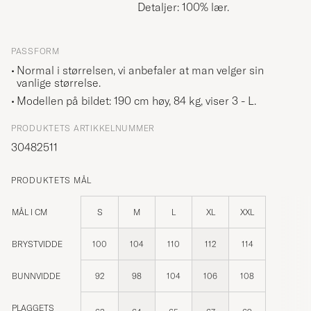
Detaljer: 100% lær.
PASSFORM
Normal i størrelsen, vi anbefaler at man velger sin
vanlige størrelse.
Modellen på bildet: 190 cm høy, 84 kg, viser
3 - L
.
PRODUKTETS ARTIKKELNUMMER
30482511
PRODUKTETS MÅL
MÅL I CM
S
M
L
XL
XXL
BRYSTVIDDE
100
104
110
112
114
BUNNVIDDE
92
98
104
106
108
PLAGGETS