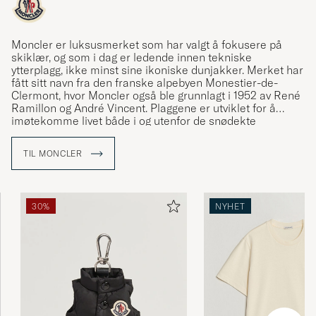
Moncler er luksusmerket som har valgt å fokusere på
skiklær, og som i dag er ledende innen tekniske
ytterplagg, ikke minst sine ikoniske dunjakker. Merket har
fått sitt navn fra den franske alpebyen Monestier-de-
Clermont, hvor Moncler også ble grunnlagt i 1952 av René
Ramillon og André Vincent. Plaggene er utviklet for å
imøtekomme livet både i og utenfor de snødekte
bakkene, og appellerer til både vintersportentusiaster og
urbane brukere. Care of Carl er en autorisert forhandler
TIL MONCLER
av Moncler og tilbyr et nøye utvalgt sortiment av merkets
ikoniske plagg.
30%
NYHET