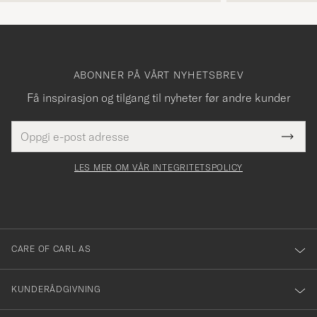
ABONNER PÅ VÅRT NYHETSBREV
Få inspirasjon og tilgang til nyheter før andre kunder
E-
Tack
Dette
postadresse
Submi
för
felt
Newsl
må
Form
LES MER OM VÅR INTEGRITETSPOLICY
att
fylles
du
i
anmälde
dig
till
CARE OF CARL AS
vårt
nyhetsbrev!
KUNDERÅDGIVNING