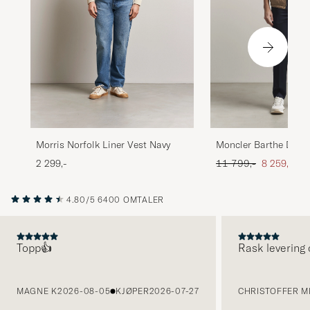
Morris Norfolk Liner Vest Navy
Moncler Barthe Down
Ordinær pris
Nedsatt pr
2 299,-
11 799,-
8 259,-
4.80/5
6400 OMTALER
Topp👍
Rask levering 
FORRIGE
MAGNE K
2026-08-05
KJØPER
2026-07-27
CHRISTOFFER MI