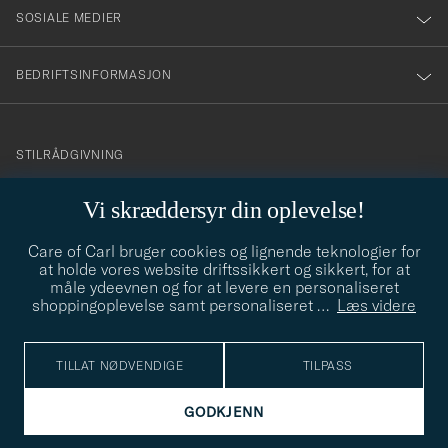
SOSIALE MEDIER
BEDRIFTSINFORMASJON
info@careofcarl.no
STILRÅDGIVNING
Behøver du hjelp til å finne din personlige stil? Vi hjelper deg
Vi skræddersyr din oplevelse!
gjerne!
Care of Carl bruger cookies og lignende teknologier for
STILRÅDGIVNING
at holde vores website driftssikkert og sikkert, for at
måle ydeevnen og for at levere en personaliseret
shoppingoplevelse samt personaliseret
…
Læs videre
© Care of Carl 2026
TILLAT NØDVENDIGE
TILPASS
GODKJENN