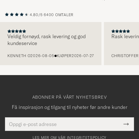
4.80/5
6400 OMTALER
Veldig fornøyd, rask levering og god
Rask leverin
kundeservice
FORRIGE
KENNETH O
2026-08-05
KJØPER
2026-07-27
CHRISTOFFER 
ABONNER PÅ VÅRT NYHETSBREV
Få inspirasjon og tilgang til nyheter før andre kunder
E-
Tack
Dette
postadresse
Submi
för
felt
Newsl
må
Form
LES MER OM VÅR INTEGRITETSPOLICY