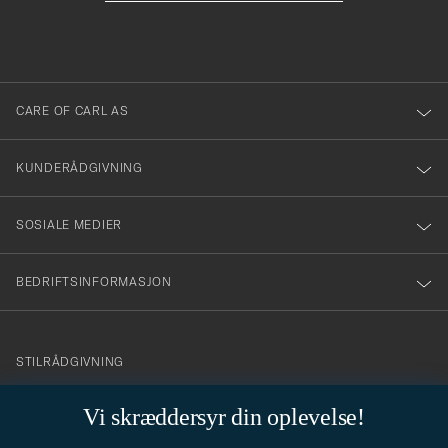
att
fylles
du
i
anmälde
dig
till
CARE OF CARL AS
vårt
nyhetsbrev!
KUNDERÅDGIVNING
SOSIALE MEDIER
BEDRIFTSINFORMASJON
info@careofcarl.no
STILRÅDGIVNING
Behøver du hjelp til å finne din personlige stil? Vi hjelper deg
Vi skræddersyr din oplevelse!
gjerne!