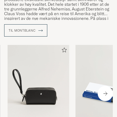
klokker av høy kvalitet. Det hele startet i 1906 etter at de
tre grunnleggerne Alfred Nehemias, August Eberstein og
Claus Voss hadde vært på en reise til Amerika og blitt
inspirert av de nye mekaniske innovasjonene. På plass i
Hamburg bestemte de seg for å starte varemerket som
via fint produsert skriveutstyr skulle vise seg å
TIL MONTBLANC
revolusjonere kunsten å skrive for hånd.