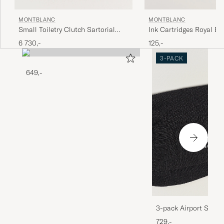
MONTBLANC
MONTBLANC
Ink Cartridges Royal Bl
Small Toiletry Clutch Sartorial
Leather Black
125,-
6 730,-
3-PACK
649,-
3-pack Airport Socks
Melange
729,-