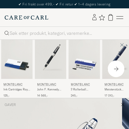
✔
Fri frakt over 499,-
✔
Fri retur
✔
1–4 dagers levering
Søk
MONTBLANC
MONTBLANC
MONTBLANC
MONTBLANC
Ink Cartridges Royal
John F. Kennedy
2 Rollerball
Meisterstück
Blue
Special Edition
LeGrand Pen Refills
Precious Resin FP
125,-
14 565,-
245,-
17 010,-
Rollerball Blue
Royal Blue
LeGrand F Blue
GAVER