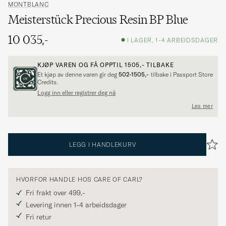
MONTBLANC
Meisterstück Precious Resin BP Blue
10 035,-
I LAGER, 1-4 ARBEIDSDAGER
KJØP VAREN OG FÅ OPPTIL
1505,-
TILBAKE
Et kjøp av denne varen gir deg
502-1505,-
tilbake i Passport Store
Credits.
Logg inn eller registrer deg nå
Les mer
LEGG I HANDLEKURV
HVORFOR HANDLE HOS CARE OF CARL?
Fri frakt over 499,-
Levering innen 1-4 arbeidsdager
Fri retur