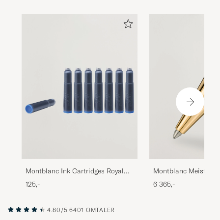
Montblanc Ink Cartridges Royal
Montblanc Meisterst
Blue
Coated Midsize Ballp
125,-
6 365,-
4.80/5
6401 OMTALER