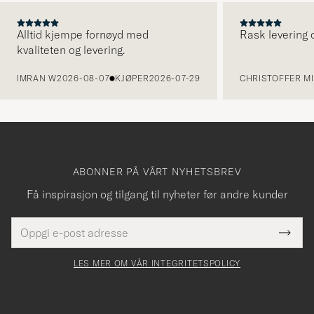
Alltid kjempe fornøyd med
Rask levering o
kvaliteten og levering.
FORRIGE
IMRAN W
2026-08-07
KJØPER
2026-07-29
CHRISTOFFER MI
ABONNER PÅ VÅRT NYHETSBREV
Få inspirasjon og tilgang til nyheter før andre kunder
E-
Tack
Dette
postadresse
Submi
för
felt
Newsl
må
Form
LES MER OM VÅR INTEGRITETSPOLICY
att
fylles
du
i
anmälde