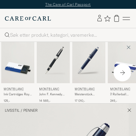
The Care of Carl Passport
Søk
MONTBLANC
MONTBLANC
MONTBLANC
MONTBLANC
Ink Cartridges Royal
John F. Kennedy
Meisterstück
2 Rollerball
Blue
Special Edition
Precious Resin FP
LeGrand Pen Refil
125,-
14 565,-
17 010,-
245,-
Rollerball Blue
LeGrand F Blue
Royal Blue
LIVSSTIL
/
PENNER