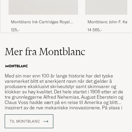
Montblanc Ink Cartridges Royal
Montblanc John F. Ken
Blue
Special Edition Rollerba
125,-
14 565,-
Mer fra Montblanc
Med sin mer enn 100 år lange historie har det tyske
varemerket blitt et anerkjent navn når det gjelder å
produsere eksklusivt skriveutstyr samt skinnvarer og
klokker av høy kvalitet. Det hele startet i 1906 etter at de
tre grunnleggerne Alfred Nehemias, August Eberstein og
Claus Voss hadde vært på en reise til Amerika og blitt
inspirert av de nye mekaniske innovasjonene. På plass i
Hamburg bestemte de seg for å starte varemerket som
via fint produsert skriveutstyr skulle vise seg å
TIL MONTBLANC
revolusjonere kunsten å skrive for hånd.