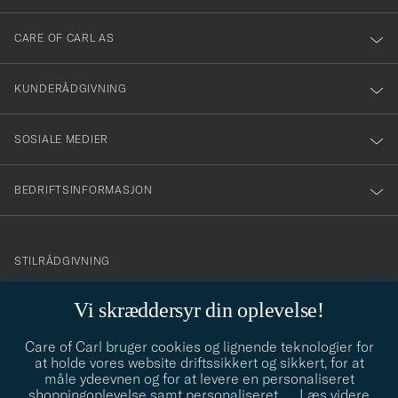
dig
till
CARE OF CARL AS
vårt
nyhetsbrev!
KUNDERÅDGIVNING
SOSIALE MEDIER
BEDRIFTSINFORMASJON
info@careofcarl.no
STILRÅDGIVNING
Behøver du hjelp til å finne din personlige stil? Vi hjelper deg
Vi skræddersyr din oplevelse!
gjerne!
Care of Carl bruger cookies og lignende teknologier for
STILRÅDGIVNING
at holde vores website driftssikkert og sikkert, for at
måle ydeevnen og for at levere en personaliseret
shoppingoplevelse samt personaliseret
…
Læs videre