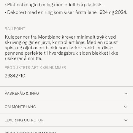
Platinabelagte beslag med edelt harpikslokk.
Dekorert med en ring som viser årstallene 1924 og 2024.
BALLPOINT
Kulepenner fra Montblanc krever minimalt trykk ved
skriving og gir en jevn, kontrollert linje. Med en robust
spiss og oljebasert blekk som tørker raskt, er disse
pennene perfekte til hverdagsbruk siden blekket ikke
risikerer å smitte.
PRODUKTETS ARTIKKELNUMMER
26842710
VASKERÅD & INFO
OM MONTBLANC
LEVERING OG RETUR