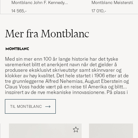
Montblanc John F. Kennedy
Montblanc Meisterstück
Special Edition Rollerball Blue
Resin FP LeGrand F Bl
14 565,-
17 010,-
Mer fra Montblanc
Med sin mer enn 100 år lange historie har det tyske
varemerket blitt et anerkjent navn når det gjelder å
produsere eksklusivt skriveutstyr samt skinnvarer og
klokker av høy kvalitet. Det hele startet i 1906 etter at de
tre grunnleggerne Alfred Nehemias, August Eberstein og
Claus Voss hadde vært på en reise til Amerika og blitt
inspirert av de nye mekaniske innovasjonene. På plass i
Hamburg bestemte de seg for å starte varemerket som
via fint produsert skriveutstyr skulle vise seg å
TIL MONTBLANC
revolusjonere kunsten å skrive for hånd.