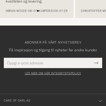
kvaliteten og levering.
FORRIGE
IMRAN W
2026-08-07
KJØPER
2026-07-29
CHRISTOFFER MI
ABONNER PÅ VÅRT NYHETSBREV
Få inspirasjon og tilgang til nyheter før andre kunder
E-
Tack
Dette
postadresse
Submi
för
felt
Newsl
må
Form
LES MER OM VÅR INTEGRITETSPOLICY
att
fylles
du
i
anmälde
dig
till
CARE OF CARL AS