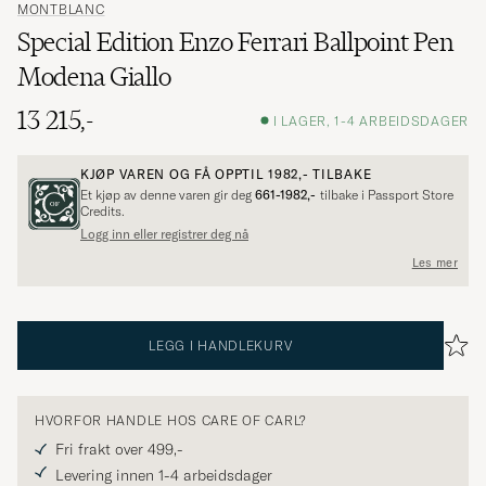
MONTBLANC
Special Edition Enzo Ferrari Ballpoint Pen
Modena Giallo
13 215,-
I LAGER, 1-4 ARBEIDSDAGER
KJØP VAREN OG FÅ OPPTIL
1982,-
TILBAKE
Et kjøp av denne varen gir deg
661-1982,-
tilbake i Passport Store
Credits.
Logg inn eller registrer deg nå
Les mer
LEGG I HANDLEKURV
HVORFOR HANDLE HOS CARE OF CARL?
Fri frakt over 499,-
Levering innen 1-4 arbeidsdager