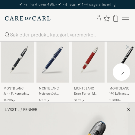
✔
Fri frakt over 499,-
✔
Fri retur
✔
1–4 dagers levering
Søk
MONTBLANC
MONTBLANC
MONTBLANC
MONTBLANC
John F. Kennedy
Meisterstück
Enzo Ferrari M
146 LeGrand
Special Edition
Precious Resin FP
Fountain Pen
Meisterstück M
14 565,-
17 010,-
18 110,-
10 890,-
Rollerball Blue
LeGrand F Blue
Fountain Pen
Platinum Line
LIVSSTIL
/
PENNER