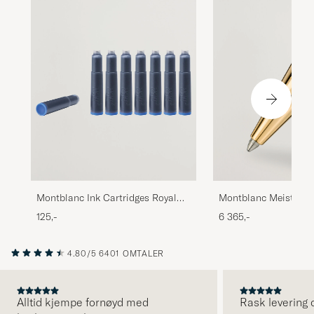
Montblanc Ink Cartridges Royal
Montblanc Meisterst
Blue
Coated Midsize Ballp
125,-
6 365,-
4.80/5
6401 OMTALER
Alltid kjempe fornøyd med
Rask levering o