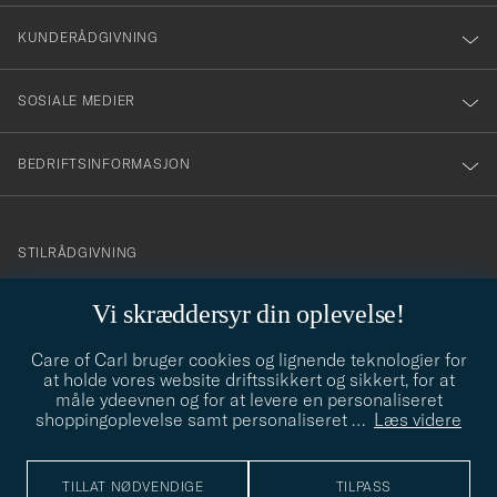
vårt
nyhetsbrev!
KUNDERÅDGIVNING
SOSIALE MEDIER
BEDRIFTSINFORMASJON
info@careofcarl.no
STILRÅDGIVNING
Behøver du hjelp til å finne din personlige stil? Vi hjelper deg
Vi skræddersyr din oplevelse!
gjerne!
Care of Carl bruger cookies og lignende teknologier for
STILRÅDGIVNING
at holde vores website driftssikkert og sikkert, for at
måle ydeevnen og for at levere en personaliseret
shoppingoplevelse samt personaliseret
…
Læs videre
© Care of Carl 2026
TILLAT NØDVENDIGE
TILPASS