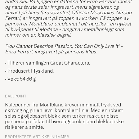
andre sjel. På kjeglen er datoene for Enzo Ferraris fødsel
og hans første seier inngravert, mens signaturen og
navnet på hans fars verksted, Officina Meccanica Alfredo
Ferrari, er inngravert på toppen av korken. På toppen av
pennen er Montblanc-emblemet i blå harpiks - en hyllest
til byvåpenet til Modena - omgitt av metallinnlegg som
minner om en klassisk bilgrill.
"You Cannot Describe Passion, You Can Only Live It" -
Enzo Ferrari, inngravert på pennens klips.
Tilhører samlingen Great Characters.
Produsert i Tyskland.
Vekt: 54,86 g
BALLPOINT
Kulepenner fra Montblanc krever minimalt trykk ved
skriving og gir en jevn, kontrollert linje. Med en robust
spiss og oljebasert blekk som tørker raskt, er disse
pennene perfekte til hverdagsbruk siden blekket ikke
risikerer å smitte.
PRODUKTETS ARTIKKELNUMMER