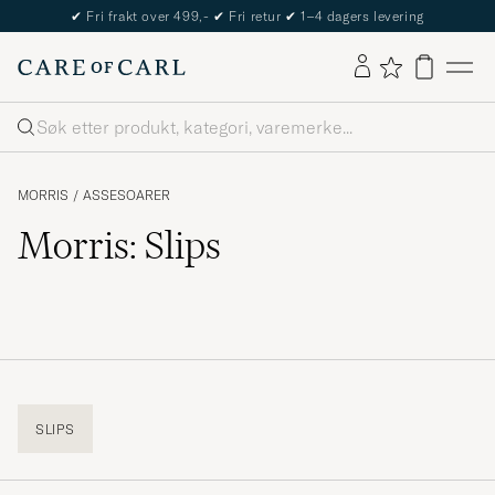
✔
Fri frakt over 499,-
✔
Fri retur
✔
1–4 dagers levering
Søk
MORRIS
/
ASSESOARER
Morris: Slips
SLIPS