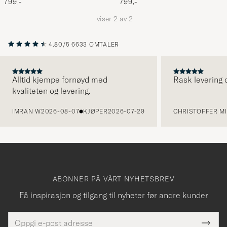
799,-
799,-
viser
2
av
2
4.80/5
6633 OMTALER
Alltid kjempe fornøyd med
Rask levering o
kvaliteten og levering.
FORRIGE
IMRAN W
2026-08-07
KJØPER
2026-07-29
CHRISTOFFER MI
ABONNER PÅ VÅRT NYHETSBREV
Få inspirasjon og tilgang til nyheter før andre kunder
E-
Tack
Dette
postadresse
Submi