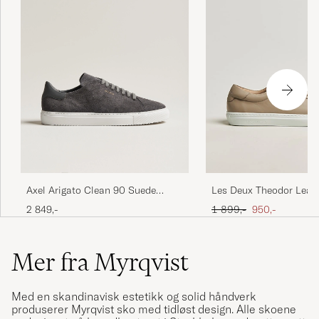
Axel Arigato Clean 90 Suede
Les Deux Theodor Leat
Sneaker Dark Grey
Sneakers Irish Cream B
Ordinær pris
Nedsatt pris
2 849,-
1 899,-
950,-
Mer fra Myrqvist
Med en skandinavisk estetikk og solid håndverk
produserer Myrqvist sko med tidløst design. Alle skoene