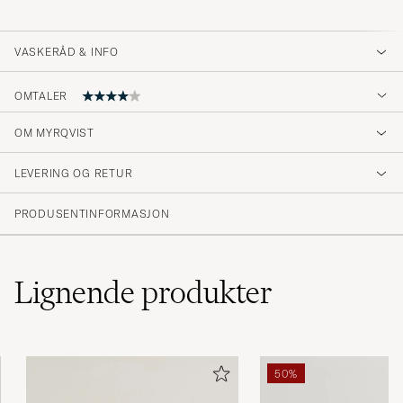
VASKERÅD & INFO
OMTALER
OM MYRQVIST
Kvalitets skor från Myrqvist i en väldigt snygg
riktigt mörkgrå färg.
LEVERING OG RETUR
LAAGE P
KJØPTE PÅ CAREOFCARL.SE
PRODUSENTINFORMASJON
Lignende
produkter
50%