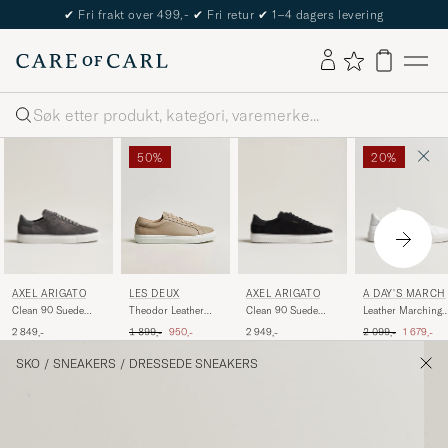
The Care of Carl Passport
Søk
50%
20%
AXEL ARIGATO
AXEL ARIGATO
A DAY'S MARCH
LES DEUX
Clean 90 Suede
Clean 90 Suede
Leather Marching
Theodor Leather
Sneaker Dark Grey
Sneaker Black
Sneaker White
Sneakers Irish
Ordinær pris
Nedsatt pr
Ordinær pris
Nedsatt pris
2 849,-
2 949,-
2 099,-
1 679,-
1 899,-
950,-
Cream Beige
SKO
/
SNEAKERS
/
DRESSEDE SNEAKERS