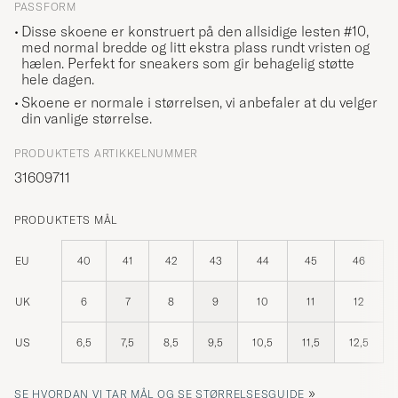
PASSFORM
Disse skoene er konstruert på den allsidige lesten #10,
med normal bredde og litt ekstra plass rundt vristen og
hælen. Perfekt for sneakers som gir behagelig støtte
hele dagen.
Skoene er normale i størrelsen, vi anbefaler at du velger
din vanlige størrelse.
PRODUKTETS ARTIKKELNUMMER
31609711
PRODUKTETS MÅL
EU
40
41
42
43
44
45
46
UK
6
7
8
9
10
11
12
US
6,5
7,5
8,5
9,5
10,5
11,5
12,5
»
SE HVORDAN VI TAR MÅL OG SE STØRRELSESGUIDE