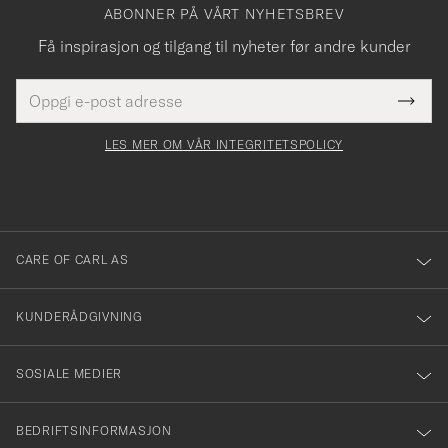
ABONNER PÅ VÅRT NYHETSBREV
Få inspirasjon og tilgang til nyheter før andre kunder
E-
Tack
Dette
postadresse
Submi
för
felt
Newsl
må
Form
LES MER OM VÅR INTEGRITETSPOLICY
att
fylles
du
i
anmälde
dig
till
CARE OF CARL AS
vårt
nyhetsbrev!
KUNDERÅDGIVNING
SOSIALE MEDIER
BEDRIFTSINFORMASJON