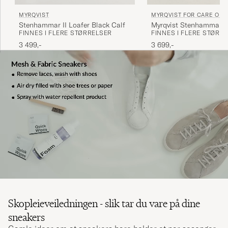
MYRQVIST
MYRQVIST FOR CARE OF 
Stenhammar II Loafer Black Calf
Myrqvist Stenhammar I
FINNES I FLERE STØRRELSER
FINNES I FLERE STØRR
Loafer Black Grained C
3 499,-
3 699,-
Skopleieveiledningen - slik tar du vare på dine
sneakers