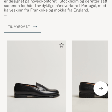
er designet på hovedkontoret i Stockholm og deretter satt
sammen for hånd av dyktige håndverkere i Portugal, med
kalveskinn fra Frankrike og mokka fra England.
Siden 2016 har varemerket skapt modeller til både
formelle anledninger og til avslappet hverdagsbruk med
TIL MYRQVIST
fokus på å produsere tidløse sko som ikke går på akkord
med dagens trender. Du kan bruke Myrqvists ulike
modeller uansett anledning.