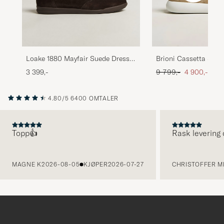
Loake 1880 Mayfair Suede Dress
Brioni Cassetta Snea
Sneaker Dark Brown
Suede
Ordinær pris
Nedsatt pris
3 399,-
9 799,-
4 900,-
4.80/5
6400 OMTALER
Topp👍
Rask levering 
FORRIGE
MAGNE K
2026-08-05
KJØPER
2026-07-27
CHRISTOFFER MI