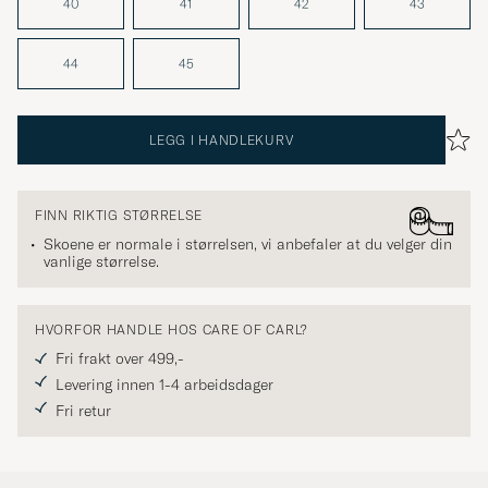
40
41
42
43
44
45
LEGG I HANDLEKURV
FINN RIKTIG STØRRELSE
Skoene er normale i størrelsen, vi anbefaler at du velger din
vanlige størrelse.
HVORFOR HANDLE HOS CARE OF CARL?
Fri frakt over 499,-
Levering innen 1-4 arbeidsdager
Fri retur