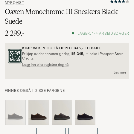
MYRQVIST
Oaxen Monochrome III Sneakers Black
Suede
2 299,-
I LAGER, 1-4 ARBEIDSDAGER
KJØP VAREN OG FÅ OPPTIL
345,-
TILBAKE
Et kjøp av denne varen gir deg
115-345,-
tilbake i Passport Store
Credits.
Logg inn eller registrer deg nå
Les mer
FINNES OGSÅ I DISSE FARGENE