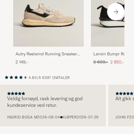
Autry Reelwind Running Sneaker
Lanvin Bumpr Runnin
Ecru/Black
Black/White
Ordinær pris
Nedsatt pris
2 149,-
5 699,-
2 850,-
4.80/5
6397 OMTALER
Veldig fornøyd, rask levering og god
Alt gikk
kundeservice ved retur.
FORRIGE
INGRID BOGA M
2026-08-04
KJØPER
2026-07-26
JOHN F
20