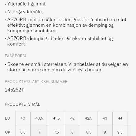
Yttersåle i gummi.
N-ergy yttersåle.
ABZORB-mellomsålen er designet for å absorbere støt
effektivt gjennom en kombinasjon av demping og
kompresjonsmotstand.
ABZORB-demping i hælen gir ekstra stabilitet og
komfort.
PASSFORM
Skoene er små i størrelsen. Vi anbefaler at du velger en
størrelse større enn den du vanligvis bruker.
PRODUKTETS ARTIKKELNUMMER
24525211
PRODUKTETS MÅL
EU
40
40,5
41,5
42
42,5
43
44
4
UK
6,5
7
7,5
8
8,5
9
9,5