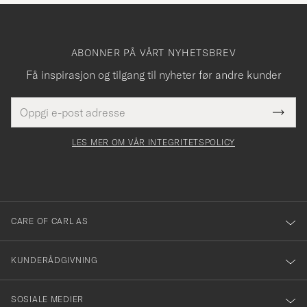
ABONNER PÅ VÅRT NYHETSBREV
Få inspirasjon og tilgang til nyheter før andre kunder
E-
Tack
Dette
postadresse
Submi
för
felt
Newsl
må
Form
LES MER OM VÅR INTEGRITETSPOLICY
att
fylles
du
i
anmälde
dig
till
CARE OF CARL AS
vårt
nyhetsbrev!
KUNDERÅDGIVNING
SOSIALE MEDIER