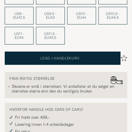
US9 -
US9,5 -
US10 -
US10,5 -
EU42,5
EU43
EU44
EU44,5
US11 -
US11,5 -
EU45
EU45,5
LEGG I HANDLEKURV
FINN RIKTIG STØRRELSE
Skoene er små i størrelsen. Vi anbefaler at du velger en
størrelse større enn den du vanligvis bruker.
HVORFOR HANDLE HOS CARE OF CARL?
Fri frakt over 499,-
Levering innen 1-4 arbeidsdager
Fri retur