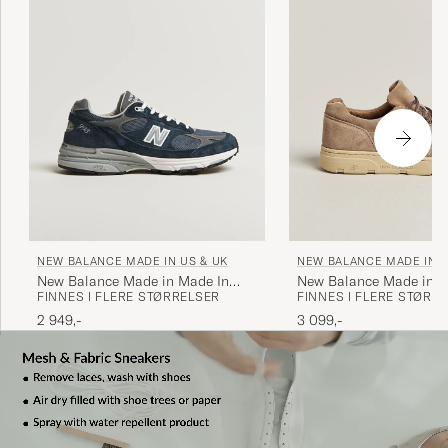
NEW BALANCE MADE IN US & UK
NEW BALANCE MADE IN U
New Balance Made in Made In
New Balance Made in M
FINNES I FLERE STØRRELSER
FINNES I FLERE STØRR
USA 993 Sneakers Navy
Allerdale White Pepper
2 949,-
3 099,-