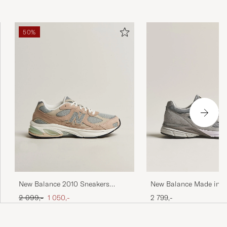
50%
New Balance Made in 
New Balance 2010 Sneakers
Sneakers Grey
Mindful Grey
Ordinær pris
Nedsatt pris
2 799,-
2 099,-
1 050,-