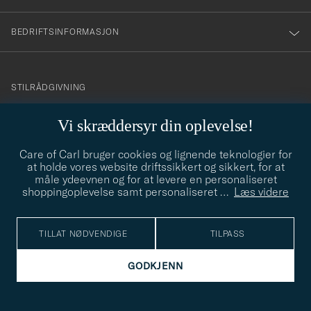
BEDRIFTSINFORMASJON
info@careofcarl.no
STILRÅDGIVNING
Behøver du hjelp til å finne din personlige stil? Vi hjelper deg
Vi skræddersyr din oplevelse!
gjerne!
Care of Carl bruger cookies og lignende teknologier for
STILRÅDGIVNING
at holde vores website driftssikkert og sikkert, for at
måle ydeevnen og for at levere en personaliseret
shoppingoplevelse samt personaliseret
…
Læs videre
© Care of Carl 2026
TILLAT NØDVENDIGE
TILPASS
GODKJENN