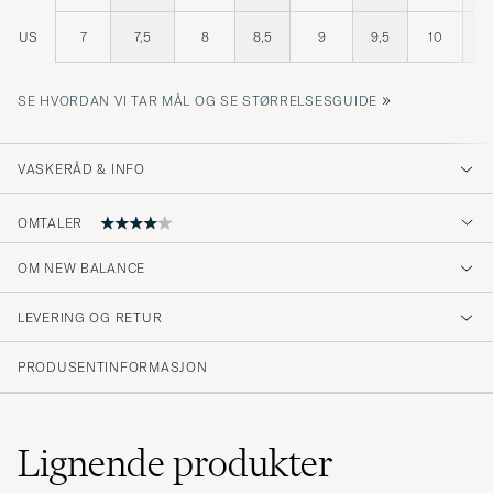
US
7
7,5
8
8,5
9
9,5
10
1
»
SE HVORDAN VI TAR MÅL OG SE STØRRELSESGUIDE
VASKERÅD & INFO
OMTALER
OM NEW BALANCE
gode sko som gjør jobben, meget komfortable
LEVERING OG RETUR
ALEXANDER S
KJØPTE PÅ CAREOFCARL.NO
PRODUSENTINFORMASJON
👍🏼
Lignende
produkter
FAISAL H
KJØPTE PÅ CAREOFCARL.SE