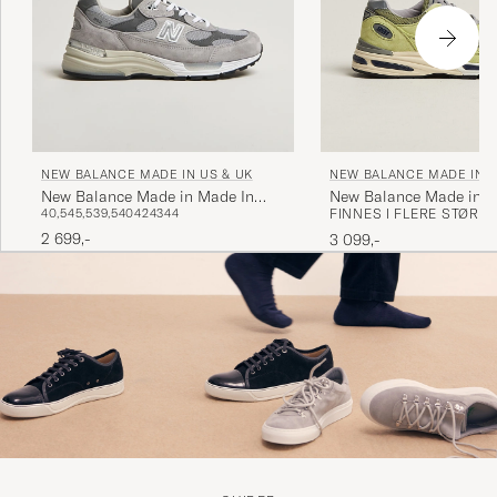
NEW BALANCE MADE IN US & UK
NEW BALANCE MADE IN U
New Balance Made in Made In
New Balance Made in M
40,5
45,5
39,5
40
42
43
44
FINNES I FLERE STØRR
USA 992 Sneakers Grey
991v2 Green Banana
2 699,-
3 099,-