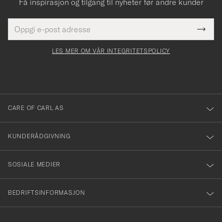
Få inspirasjon og tilgang til nyheter før andre kunder
E-
Tack
Dette
postadresse
Submi
för
felt
Newsl
må
Form
LES MER OM VÅR INTEGRITETSPOLICY
att
fylles
du
i
anmälde
dig
till
CARE OF CARL AS
vårt
nyhetsbrev!
KUNDERÅDGIVNING
SOSIALE MEDIER
BEDRIFTSINFORMASJON