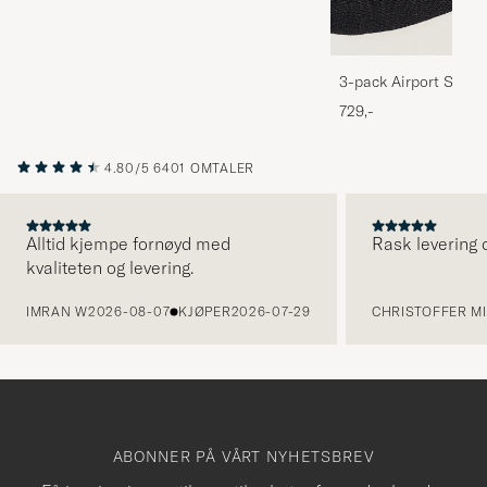
3-pack Airport Socks
Melange
729,-
4.80/5
6401 OMTALER
Alltid kjempe fornøyd med
Rask levering o
kvaliteten og levering.
FORRIGE
IMRAN W
2026-08-07
KJØPER
2026-07-29
CHRISTOFFER MI
ABONNER PÅ VÅRT NYHETSBREV