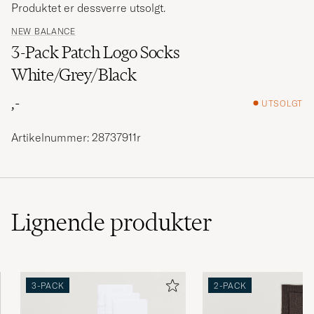
Produktet er dessverre utsolgt.
NEW BALANCE
3-Pack Patch Logo Socks
White/Grey/Black
,-
UTSOLGT
Artikelnummer: 28737911r
Lignende
produkter
3-PACK
2-PACK