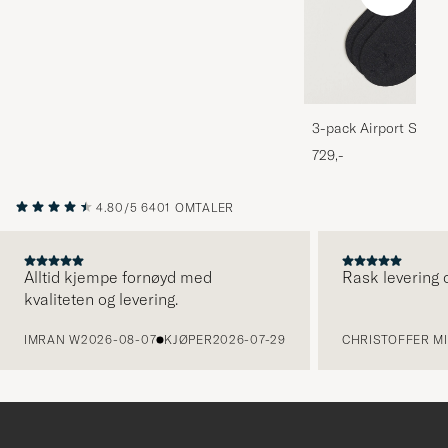
3-pack Airport Socks
Melange
729,-
4.80/5
6401 OMTALER
Alltid kjempe fornøyd med
Rask levering o
kvaliteten og levering.
FORRIGE
IMRAN W
2026-08-07
KJØPER
2026-07-29
CHRISTOFFER MI