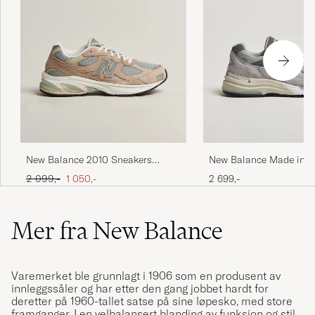
New Balance 2010 Sneakers
New Balance Made in M
Mindful Grey
USA 992 Sneakers Grey
Ordinær pris
Nedsatt pris
2 099,-
1 050,-
2 699,-
Mer fra New Balance
Varemerket ble grunnlagt i 1906 som en produsent av
innleggssåler og har etter den gang jobbet hardt for
deretter på 1960-tallet satse på sine løpesko, med store
framganger. I en velbalansert blanding av funksjon og stil