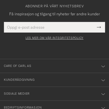
ABONNER PÅ VÅRT NYHETSBREV
Få inspirasjon og tilgang til nyheter før andre kunder
E-
Tack
Dette
postadresse
Submi
för
felt
Newsl
må
Form
LES MER OM VÅR INTEGRITETSPOLICY
att
fylles
du
i
anmälde
dig
till
CARE OF CARL AS
vårt
nyhetsbrev!
KUNDERÅDGIVNING
SOSIALE MEDIER
BEDRIFTSINFORMASJON