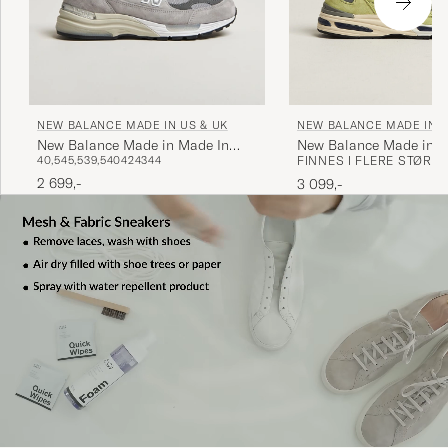
NEW BALANCE MADE IN US & UK
NEW BALANCE MADE IN U
New Balance Made in Made In
New Balance Made in M
40,5
45,5
39,5
40
42
43
44
FINNES I FLERE STØRR
USA 992 Sneakers Grey
991v2 Green Banana
2 699,-
3 099,-