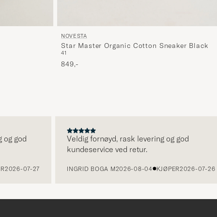
NOVESTA
Star Master Organic Cotton Sneaker Black
41
849,-
 og god
Veldig fornøyd, rask levering og god
kundeservice ved retur.
R
2026-07-27
INGRID BOGA M
2026-08-04
KJØPER
2026-07-26