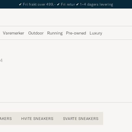
✔
Fri frakt over 499,-
✔
Fri retur
✔
1–4 dagers levering
Varemerker
Outdoor
Running
Pre-owned
Luxury
4
AKERS
HVITE SNEAKERS
SVARTE SNEAKERS