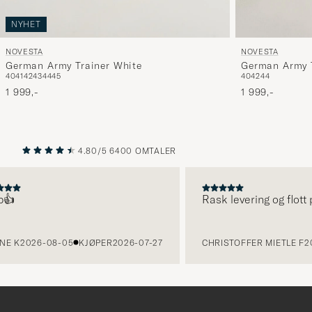
NYHET
NOVESTA
NOVESTA
German Army 
German Army Trainer White
40
42
44
40
41
42
43
44
45
1 999,-
1 999,-
4.80/5
6400 OMTALER
FORRIGE
NESTE
👍
Rask levering og flott 
E K
2026-08-05
KJØPER
2026-07-27
CHRISTOFFER MIETLE F
20