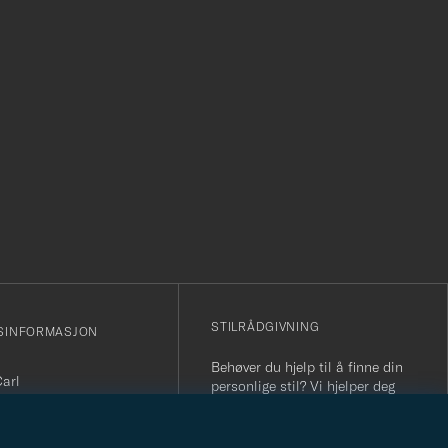
r
STILRÅDGIVNING
SINFORMASJON
Behøver du hjelp til å finne din
Carl
personlige stil? Vi hjelper deg
sjonsnummer: 931 442
gjerne!
nfo@careofcarl.no
STILRÅDGIVNING