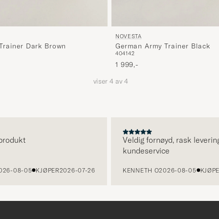
NOVESTA
Trainer Dark Brown
German Army Trainer Black
40
41
42
1 999,-
viser
4
av
4
produkt
Veldig fornøyd, rask levering
kundeservice
26-08-05
KJØPER
2026-07-26
KENNETH O
2026-08-05
KJØPE