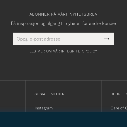
ABONNER PÅ VÅRT NYHETSBREV
Få inspirasjon og tilgang til nyheter før andre kunder
E-
Dette
postadresse
Submit
felt
Newslette
må
Form
LES MER OM VÅR INTEGRITETSPOLICY
fylles
i
SOSIALE MEDIER
BEDRIFT
Instagram
Care of 
Facebook
Organisa
Youtube
090
Linkedin
E-post:
i