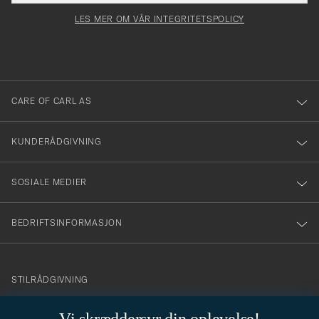
för
felt
Newsl
må
Form
LES MER OM VÅR INTEGRITETSPOLICY
att
fylles
du
i
anmälde
dig
till
CARE OF CARL AS
vårt
nyhetsbrev!
KUNDERÅDGIVNING
SOSIALE MEDIER
BEDRIFTSINFORMASJON
info@careofcarl.no
STILRÅDGIVNING
Behøver du hjelp til å finne din personlige stil? Vi hjelper deg