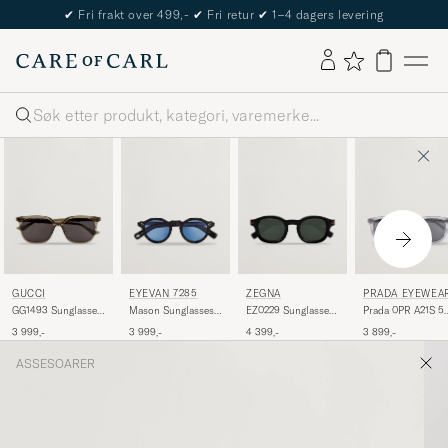
✔
Fri frakt over 499,-
✔
Fri retur
✔
1–4 dagers levering
Søk
GUCCI
EYEVAN 7285
ZEGNA
PRADA EYEWEA
GG1493 Sunglasses
Mason Sunglasses
EZ0229 Sunglasses
Prada 0PR A21S 5
Transparent
Black
Black/Green
Transparent Azure
3 999,-
3 999,-
4 399,-
3 899,-
ASSESOARER