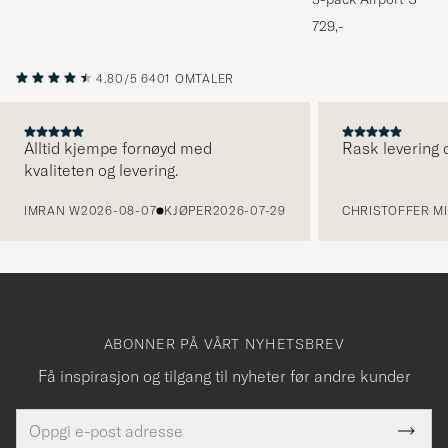
Melange
729,-
4.80/5
6401 OMTALER
Alltid kjempe fornøyd med
Rask levering o
kvaliteten og levering.
FORRIGE
IMRAN W
2026-08-07
KJØPER
2026-07-29
CHRISTOFFER MI
ABONNER PÅ VÅRT NYHETSBREV
Få inspirasjon og tilgang til nyheter før andre kunder
E-
Tack
Dette
postadresse
Submi